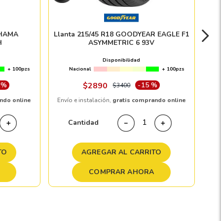
OHAMA
Llanta 215/45 R18 GOODYEAR EAGLE F1
H
ASYMMETRIC 6 93V
Disponibilidad
+ 100pzs
Nacional
+ 100pzs
 %
$
2890
-
15 %
$
3400
ndo online
Envío e instalación,
gratis comprando online
Cantidad
＋
－
＋
TO
AGREGAR AL CARRITO
COMPRAR AHORA