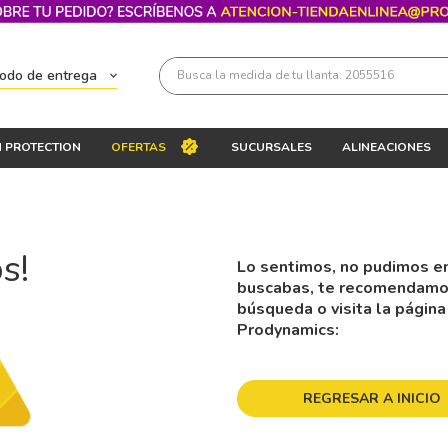
Busca la medida de tu llanta: 2055516
todo de entrega
Términos más buscados
 PROTECTION
OFERTAS
SUCURSALES
ALINEACIONES
1
.
llantas 205 55 16
2
.
235
3
.
225
s!
Lo sentimos, no pudimos en
4
.
215
buscabas, te recomendamos 
5
.
185
búsqueda o visita la página
Prodynamics:
6
.
205
7
.
245
REGRESAR A INICIO
8
.
195 65 15
9
.
195