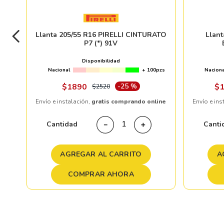
Llanta 205/55 R16 PIRELLI CINTURATO
Llan
P7 (*) 91V
Disponibilidad
Nacional
+ 100pzs
Naciona
$
1890
-
25 %
$
$
2520
Envío e instalación,
gratis comprando online
Envío e ins
Cantidad
Canti
－
＋
AGREGAR AL CARRITO
A
COMPRAR AHORA