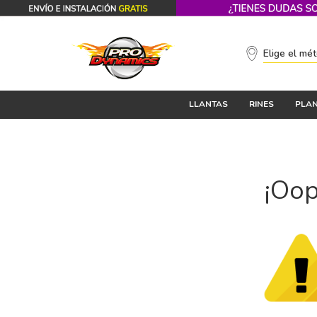
Elige el mé
LLANTAS
RINES
PLAN
¡Oop