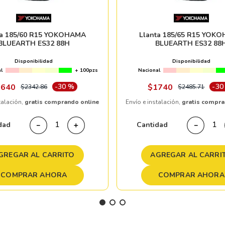
ta 185/60 R15 YOKOHAMA
Llanta 185/65 R15 YOK
BLUEARTH ES32 88H
BLUEARTH ES32 88
Disponibilidad
Disponibilidad
l
+ 100pzs
Nacional
1640
-
30 %
$
1740
-
30
$
2342
.
86
$
2485
.
71
talación,
gratis comprando online
Envío e instalación,
gratis compra
dad
Cantidad
－
＋
－
GREGAR AL CARRITO
AGREGAR AL CARRI
COMPRAR AHORA
COMPRAR AHORA