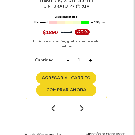
Llanta 205/55 R16 PIRELLI
CINTURATO P7 (*) 91V
Disponibilidad
Nacional
+ 100pzs
$
1890
-
25 %
$
2520
Envío e instalación,
gratis comprando
online
Cantidad
－
＋
AGREGAR AL CARRITO
COMPRAR AHORA
Atención personalizada
Más de
60 sucursales