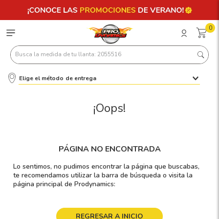
0
Busca la medida de tu llanta: 2055516
Elige el método de entrega
Términos más buscados
1
.
llantas 205 55 16
¡Oops!
2
.
235
3
.
225
PÁGINA NO ENCONTRADA
4
.
215
Lo sentimos, no pudimos encontrar la página que buscabas,
5
.
205
te recomendamos utilizar la barra de búsqueda o visita la
página principal de Prodynamics:
6
.
185
7
.
245
REGRESAR A INICIO