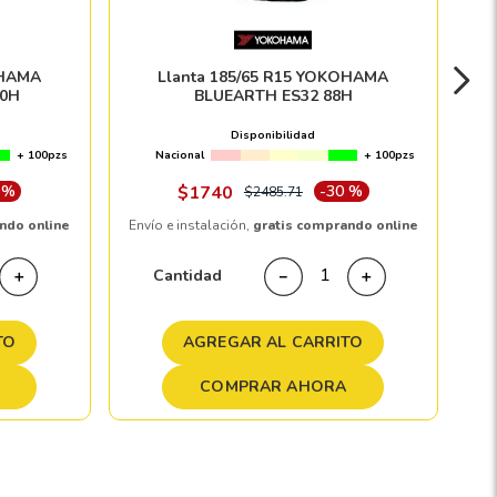
OHAMA
Llanta 185/65 R15 YOKOHAMA
0H
BLUEARTH ES32 88H
Disponibilidad
+ 100pzs
Nacional
+ 100pzs
 %
$
1740
-
30 %
$
2485
.
71
ndo online
Envío e instalación,
gratis comprando online
Cantidad
＋
－
＋
TO
AGREGAR AL CARRITO
COMPRAR AHORA