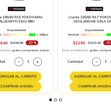
ta 185/60 R15 YOKOHAMA
Llanta 225/65 R17 YOK
BLUEARTH ES32 88H
GEOLANDAR G91A 10
Disponibilidad
Disponibilidad
l
+ 100pzs
Nacional
1640
-
30 %
$
2290
-
30
$
2342
.
86
$
3271
.
43
talación,
gratis comprando online
Envío e instalación,
gratis compra
dad
Cantidad
－
＋
－
GREGAR AL CARRITO
AGREGAR AL CARRI
COMPRAR AHORA
COMPRAR AHORA