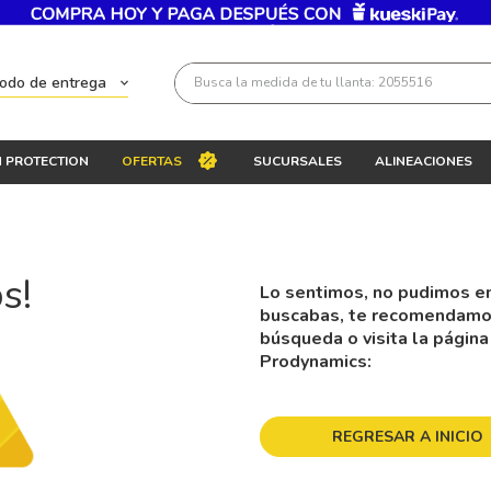
Busca la medida de tu llanta: 2055516
todo de entrega
Términos más buscados
 PROTECTION
OFERTAS
SUCURSALES
ALINEACIONES
1
.
llantas 205 55 16
2
.
235
3
.
225
s!
Lo sentimos, no pudimos en
4
.
215
buscabas, te recomendamos 
5
.
205
búsqueda o visita la página
Prodynamics:
6
.
185
7
.
245
REGRESAR A INICIO
8
.
195 65 15
9
.
195