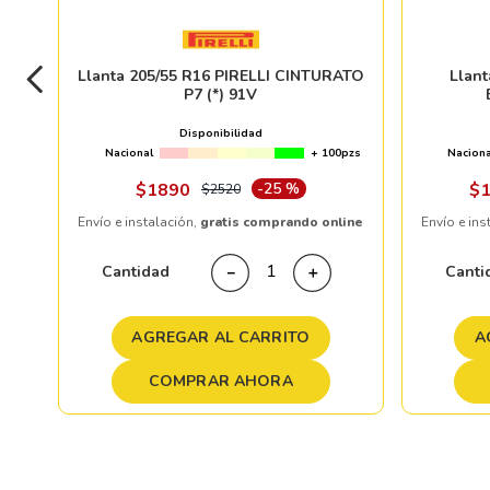
Llanta 205/55 R16 PIRELLI CINTURATO
Llan
P7 (*) 91V
Disponibilidad
Nacional
+ 100pzs
Naciona
$
1890
-
25 %
$
$
2520
Envío e instalación,
gratis comprando online
Envío e ins
Cantidad
Canti
－
＋
AGREGAR AL CARRITO
A
COMPRAR AHORA