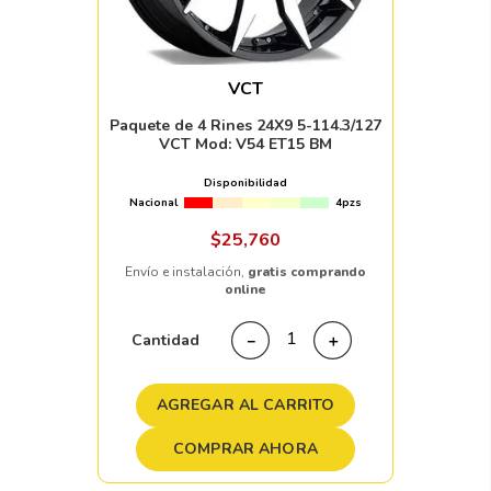
VCT
Paquete de 4 Rines 24X9 5-114.3/127
VCT Mod: V54 ET15 BM
Disponibilidad
Nacional
4pzs
$
25
,
760
Envío e instalación,
gratis comprando
online
Cantidad
－
＋
AGREGAR AL CARRITO
COMPRAR AHORA