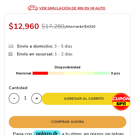
8
.
195 65 15
VER SIMULACIÓN DE RIN EN MI AUTO
9
.
195
10
265
.
$
12
,
960
$
17
,
280
¡Ahorrarás!
$
4320
Envío a domicilio:
3 - 5 días
Envío en sucursal:
1 - 2 días
Disponibilidad
Nacional
0 pzs
Cantidad
－
＋
AGREGAR AL CARRITO
COMPRAR AHORA