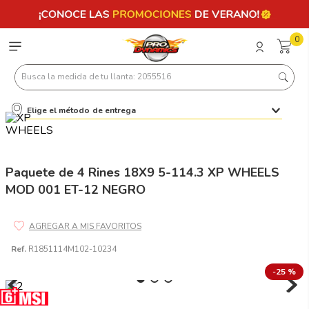
0
Busca la medida de tu llanta: 2055516
Elige el método de entrega
Términos más buscados
1
.
llantas 205 55 16
2
.
235
Paquete de 4 Rines 18X9 5-114.3 XP WHEELS
MOD 001 ET-12 NEGRO
3
.
225
4
.
215
5
.
205
Ref.
R1851114M102-10234
6
.
185
-
25 %
7
.
245