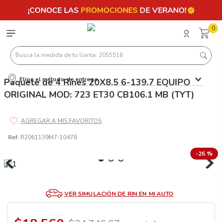
0
Busca la medida de tu llanta: 2055516
Elige el método de entrega
Paquete de 4 Rines 20X8.5 6-139.7 EQUIPO
Términos más buscados
ORIGINAL MOD: 723 ET30 CB106.1 MB (TYT)
1
.
llantas 205 55 16
2
.
235
3
.
225
Ref.
R2061139M7-10478
4
.
215
-
25 %
5
.
185
6
.
205
VER SIMULACIÓN DE RIN EN MI AUTO
7
.
245