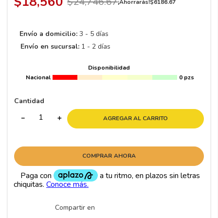
$
18
,
560
$
24
,
746
.
67
8
.
195 65 15
¡Ahorrarás!
$
6186
.
67
9
.
195
Envío a domicilio:
3 - 5 días
10
265
.
Envío en sucursal:
1 - 2 días
Disponibilidad
Nacional
0 pzs
Cantidad
－
＋
AGREGAR AL CARRITO
COMPRAR AHORA
Compartir en