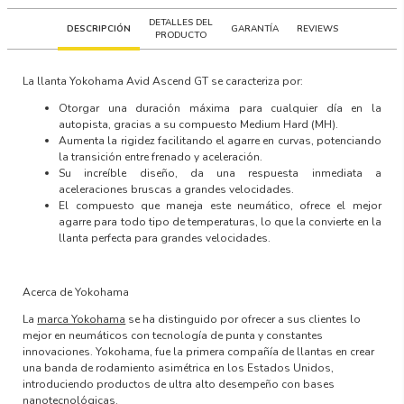
DETALLES DEL
DESCRIPCIÓN
GARANTÍA
REVIEWS
PRODUCTO
La llanta
Yokohama Avid Ascend GT
se caracteriza por:
Otorgar una duración máxima para cualquier día en la
autopista, gracias a su compuesto Medium Hard (MH).
Aumenta la rigidez facilitando el agarre en curvas, potenciando
la transición entre frenado y aceleración.
Su increíble diseño, da una respuesta inmediata a
aceleraciones bruscas a grandes velocidades.
El compuesto que maneja este neumático, ofrece el mejor
agarre para todo tipo de temperaturas, lo que la convierte en la
llanta perfecta para grandes velocidades.
Acerca de Yokohama
La
marca Yokohama
se ha distinguido por ofrecer a sus clientes lo
mejor en neumáticos con
tecnología de punta y constantes
innovaciones
. Yokohama, fue la primera compañía de llantas en crear
una banda de rodamiento asimétrica en los Estados Unidos,
introduciendo productos de ultra alto desempeño con
bases
nanotecnológicas.