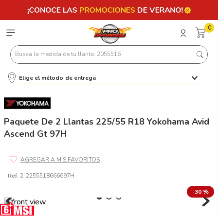
0
Busca la medida de tu llanta: 2055516
Elige el método de entrega
Términos más buscados
1
.
llantas 205 55 16
2
.
235
Paquete De 2 Llantas 225/55 R18 Yokohama Avid
Ascend Gt 97H
3
.
225
4
.
215
5
.
205
Ref.
2-2255518666697H
6
.
185
-
30 %
7
.
245