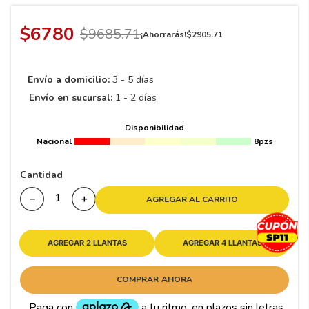
8
.
195 65 15
9
.
195
$
6780
$
9685
.
71
¡Ahorrarás!
$
2905
.
71
10
265
.
Envío a domicilio:
3 - 5 días
Envío en sucursal:
1 - 2 días
Disponibilidad
Nacional
8pzs
Cantidad
－
＋
AGREGAR AL CARRITO
AGREGAR 2 LLANTAS
AGREGAR 4 LLANTAS
COMPRAR AHORA