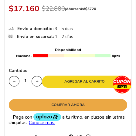
8
.
195 65 15
$
17
,
160
$
22
,
880
¡Ahorrarás!
$
5720
9
.
195
10
265
.
Envío a domicilio:
3 - 5 días
Envío en sucursal:
1 - 2 días
Disponibilidad
Nacional
8pzs
Cantidad
－
＋
AGREGAR AL CARRITO
COMPRAR AHORA