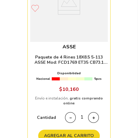
ASSE
Paquete de 4 Rines 18X8.5 5-113
ASSE Mod: FCD1769 ET35 CB73.1
BLACK MILLED WITH MACHINED LIP
Disponibilidad
Nacional
5pzs
$
10
,
160
Envío e instalación,
gratis comprando
online
Cantidad
－
＋
AGREGAR AL CARRITO