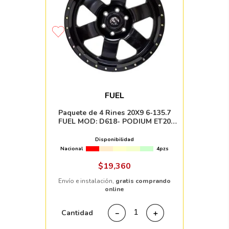
FUEL
Paquete de 4 Rines 20X9 6-135.7
FUEL MOD: D618- PODIUM ET20
CB87.1 MATTE BLACK
Disponibilidad
Nacional
4pzs
$
19
,
360
Envío e instalación,
gratis comprando
online
Cantidad
－
＋