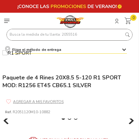
0
Busca la medida de tu llanta: 2055516
Elige el método de entrega
Términos más buscados
1
.
llantas 205 55 16
2
.
235
Paquete de 4 Rines 20X8.5 5-120 R1 SPORT
MOD: R1256 ET45 CB65.1 SILVER
3
.
225
4
.
215
5
.
205
Ref.
R2051120M10-10882
6
.
185
7
.
195 65 15