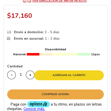
8
.
195
VER SIMULACIÓN DE RIN EN MI AUTO
9
.
265
$
17
,
160
10
175
.
Envío a domicilio:
3 - 5 días
Envío en sucursal:
1 - 2 días
Disponibilidad
Nacional
11pzs
Cantidad
－
＋
AGREGAR AL CARRITO
COMPRAR AHORA