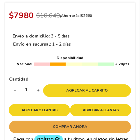
8
.
195 65 15
9
.
195
$
7980
$
10
,
640
¡Ahorrarás!
$
2660
10
265
.
Envío a domicilio:
3 - 5 días
Envío en sucursal:
1 - 2 días
Disponibilidad
Nacional
+ 20pzs
Cantidad
－
＋
AGREGAR AL CARRITO
AGREGAR 2 LLANTAS
AGREGAR 4 LLANTAS
COMPRAR AHORA