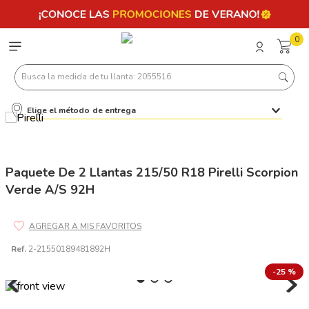
0
Busca la medida de tu llanta: 2055516
Elige el método de entrega
Términos más buscados
1
.
llantas 205 55 16
2
.
235
Paquete De 2 Llantas 215/50 R18 Pirelli Scorpion
Verde A/S 92H
3
.
225
4
.
215
5
.
185
Ref.
2-21550189481892H
6
.
205
-
25 %
7
.
245