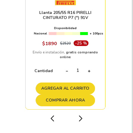
Llanta 205/55 R16 PIRELLI
CINTURATO P7 (*) 91V
Disponibilidad
Nacional
+ 100pzs
$
1890
-
25 %
$
2520
Envío e instalación,
gratis comprando
online
Cantidad
－
＋
AGREGAR AL CARRITO
COMPRAR AHORA