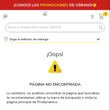
0
Busca la medida de tu llanta: 2055516
Elige el método de entrega
Términos más buscados
1
.
llantas 205 55 16
¡Oops!
2
.
235
3
.
225
4
.
215
PÁGINA NO ENCONTRADA
5
.
205
Lo sentimos, no pudimos encontrar la página que buscabas,
6
.
185
te recomendamos utilizar la barra de búsqueda o visita la
página principal de Prodynamics:
7
.
195 65 15