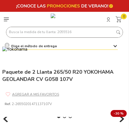
0
Busca la medida de tu llanta: 2055516
Elige el método de entrega
Términos más buscados
1
.
llantas 205 55 16
2
.
235
Paquete de 2 Llanta 265/50 R20 YOKOHAMA
GEOLANDAR CV G058 107V
3
.
225
4
.
215
5
.
185
Ref.
2-26550201471137107V
6
.
205
-
30 %
7
.
245