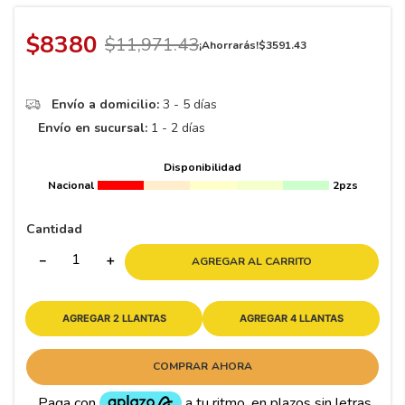
8
.
195 65 15
9
.
195
$
8380
$
11
,
971
.
43
¡Ahorrarás!
$
3591
.
43
10
265
.
Envío a domicilio:
3 - 5 días
Envío en sucursal:
1 - 2 días
Disponibilidad
Nacional
2pzs
Cantidad
－
＋
AGREGAR AL CARRITO
AGREGAR 2 LLANTAS
AGREGAR 4 LLANTAS
COMPRAR AHORA