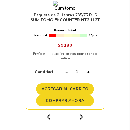
Paquete de 2 llantas 235/75 R16
SUMITOMO ENCOUNTER HT2 112T
Disponibilidad
Nacional
18pzs
$
5180
Envío e instalación,
gratis comprando
online
Cantidad
－
＋
AGREGAR AL CARRITO
COMPRAR AHORA