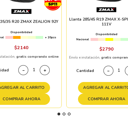
Llanta 285/45 R19 ZMAX X-SP
235/35 R20 ZMAX ZEALION 92Y
111V
Disponibilidad
Disponibilidad
nal
+ 20pzs
Nacional
$
2140
$
2790
nstalación,
gratis comprando online
Envío e instalación,
gratis compran
tidad
－
＋
Cantidad
－
AGREGAR AL CARRITO
AGREGAR AL CARRIT
COMPRAR AHORA
COMPRAR AHORA