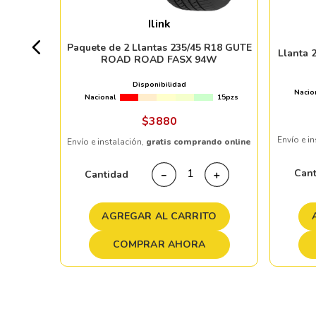
Ilink
3pzs
Paquete de 2 Llantas 235/45 R18 GUTE
Llanta 
ROAD ROAD FASX 94W
 %
Disponibilidad
Nacio
Nacional
15pzs
ndo online
$
3880
Envío e i
Envío e instalación,
gratis comprando online
＋
Can
Cantidad
－
＋
TO
AGREGAR AL CARRITO
COMPRAR AHORA