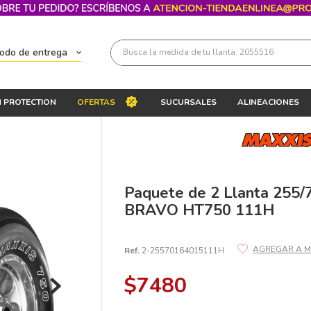
Busca la medida de tu llanta: 2055516
todo de entrega
Términos más buscados
 PROTECTION
OFERTAS
SUCURSALES
ALINEACIONES
1
.
llantas 205 55 16
2
.
235
3
.
225
4
.
215
Paquete de 2 Llanta 255
BRAVO HT750 111H
5
.
205
6
.
185
Ref.
2-25570164015111H
7
.
245
$
7480
8
.
195 65 15
9
.
195