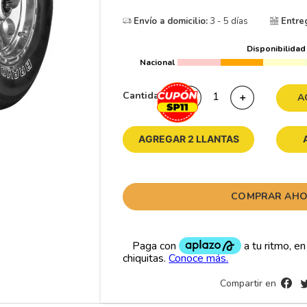
10
265
.
Envío a domicilio:
3 - 5 días
Entre
Disponibilidad
Nacional
Cantidad
－
＋
A
AGREGAR 2 LLANTAS
COMPRAR AH
Compartir en