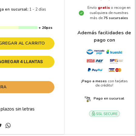
Envío
gratis
o recoge en
ga en sucursal:
1 - 2 días
cualquiera de nuestras
más de
75 sucursales
+ 20pzs
Además facilidades de
pago con
GREGAR AL CARRITO
AGREGAR 4 LLANTAS
¡Pago a meses
con tarjetas
de crédito!
ORA
Pago en sucursal