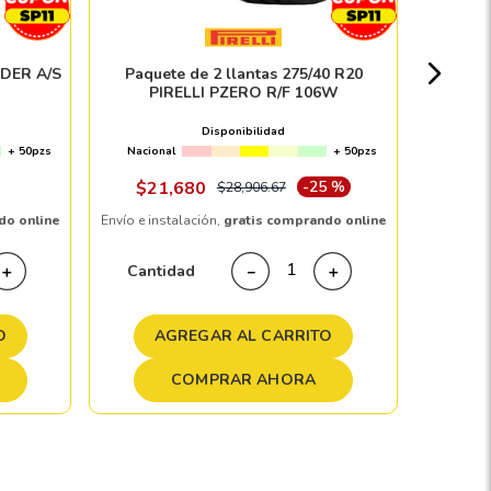
Nacion
IDER A/S
Paquete de 2 llantas 275/40 R20
PIRELLI PZERO R/F 106W
Disponibilidad
+ 50pzs
Nacional
+ 50pzs
Envío e in
$
21
,
680
-
25 %
$
28
,
906
.
67
do online
Envío e instalación,
gratis comprando online
Cant
Cantidad
＋
－
＋
A
O
AGREGAR AL CARRITO
COMPRAR AHORA