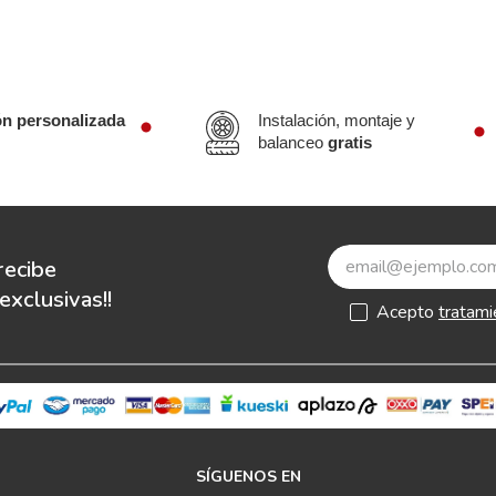
ón personalizada
Instalación, montaje y
balanceo
gratis
recibe
xclusivas!!
Acepto
tratami
SÍGUENOS EN