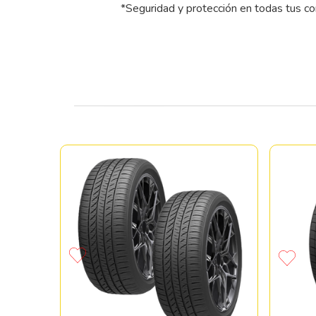
*Seguridad y protección en todas tus c
TONE
05S