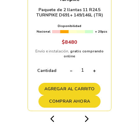
Paquete de 2 llantas 11 R24.5
TURNPIKE D691+ 149/146L (TR)
Disponibilidad
Nacional
+ 20pzs
$
8480
Envío e instalación,
gratis comprando
online
Cantidad
－
＋
AGREGAR AL CARRITO
COMPRAR AHORA