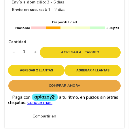
8
.
195 65 15
Envío a domicilio:
3 - 5 días
Envío en sucursal:
1 - 2 días
9
.
195
10
265
.
Disponibilidad
Nacional
+ 20pzs
Cantidad
－
＋
AGREGAR AL CARRITO
AGREGAR 2 LLANTAS
AGREGAR 4 LLANTAS
COMPRAR AHORA
Compartir en