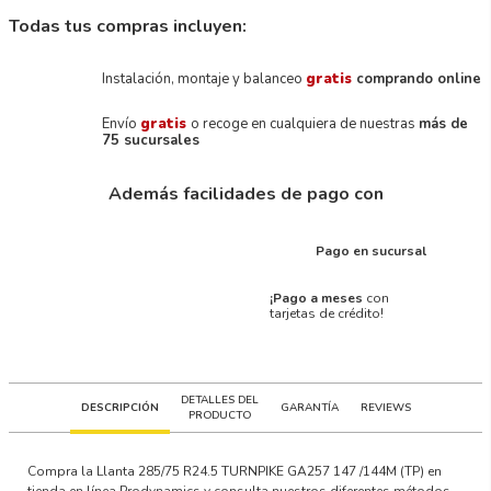
Todas tus compras incluyen:
Instalación, montaje y balanceo
gratis
comprando online
Envío
gratis
o recoge en cualquiera de nuestras
más de
75 sucursales
Además facilidades de pago con
Pago en sucursal
¡Pago a meses
con
tarjetas de crédito!
DETALLES DEL
DESCRIPCIÓN
GARANTÍA
REVIEWS
PRODUCTO
Compra la Llanta 285/75 R24.5 TURNPIKE GA257 147 /144M (TP) en
tienda en línea Prodynamics y consulta nuestros diferentes métodos