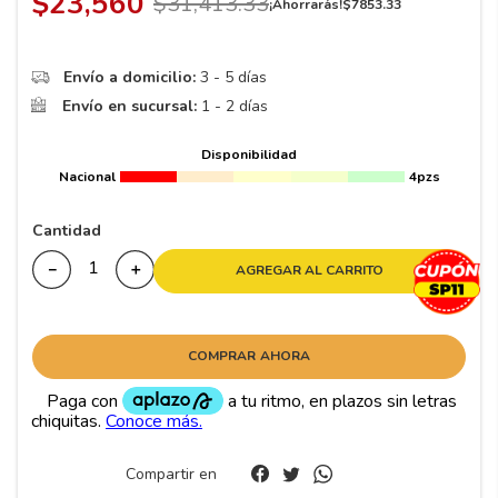
$
23
,
560
$
31
,
413
.
33
8
.
195 65 15
¡Ahorrarás!
$
7853
.
33
9
.
195
Envío a domicilio:
3 - 5 días
10
265
.
Envío en sucursal:
1 - 2 días
Disponibilidad
Nacional
4pzs
Cantidad
－
＋
AGREGAR AL CARRITO
COMPRAR AHORA
Compartir en