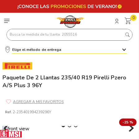
0
Busca la medida de tu llanta: 2055516
Elige el método de entrega
Términos más buscados
1
.
llantas 205 55 16
2
.
235
Paquete De 2 Llantas 235/40 R19 Pirelli Pzero
A/S Plus 3 96Y
3
.
225
4
.
215
5
.
205
Ref.
2-235401994239296Y
6
.
185
-
25 %
7
.
245