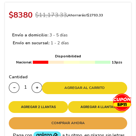
8
.
195 65 15
9
.
195
$
8380
$
11
,
173
.
33
¡Ahorrarás!
$
2793
.
33
10
265
.
Envío a domicilio:
3 - 5 días
Envío en sucursal:
1 - 2 días
Disponibilidad
Nacional
13pzs
Cantidad
－
＋
AGREGAR AL CARRITO
AGREGAR 2 LLANTAS
AGREGAR 4 LLANTAS
COMPRAR AHORA