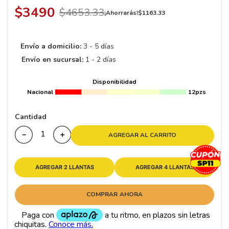
8
.
195 65 15
$
3490
$
4653
.
33
¡Ahorrarás!
$
1163
.
33
9
.
195
10
265
.
Envío a domicilio:
3 - 5 días
Envío en sucursal:
1 - 2 días
Disponibilidad
Nacional
12pzs
Cantidad
－
＋
AGREGAR AL CARRITO
AGREGAR 2 LLANTAS
AGREGAR 4 LLANTAS
COMPRAR AHORA