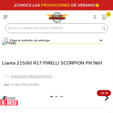
0
Busca la medida de tu llanta: 2055516
Elige el método de entrega
Términos más buscados
1
.
llantas 205 55 16
2
.
235
Llanta 215/60 R17 PIRELLI SCORPION PN 96H
3
.
225
4
.
215
Ref.
215601794223096H
5
.
185
-
25 %
6
.
205
7
.
245