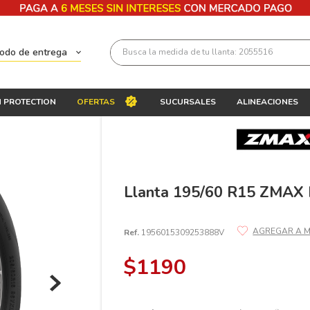
Busca la medida de tu llanta: 2055516
todo de entrega
Términos más buscados
 PROTECTION
OFERTAS
SUCURSALES
ALINEACIONES
1
.
llantas 205 55 16
2
.
235
3
.
225
4
.
215
Llanta 195/60 R15 ZMA
5
.
205
Ref.
1956015309253888V
6
.
185
7
.
245
$
1190
8
.
195 65 15
9
.
195