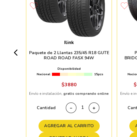
ZERO RFT
Ilink
+ 20pzs
Paquete de 2 Llantas 235/45 R18 GUTE
P
ROAD ROAD FASX 94W
BRID
 %
Disponibilidad
Nacional
15pzs
Nacio
ndo online
$
3880
$
Envío e instalación,
gratis comprando online
Envío e i
＋
Cantidad
Can
－
＋
TO
AGREGAR AL CARRITO