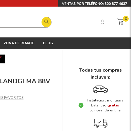
0
ZONA DE REMATE
BLOG
Todas tus compras
incluyen:
X LANDGEMA 88V
Instalación, montaje y
balanceo
gratis
comprando online