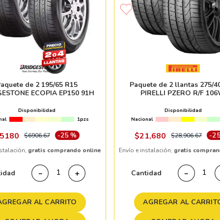
aquete de 2 195/65 R15
Paquete de 2 llantas 275/4
GESTONE ECOPIA EP150 91H
PIRELLI PZERO R/F 10
Disponibilidad
Disponibilidad
nal
1pzs
Nacional
5180
-
25 %
$
21
,
680
-
2
$
6906
.
67
$
28
,
906
.
67
nstalación,
gratis comprando online
Envío e instalación,
gratis compran
tidad
Cantidad
－
＋
－
AGREGAR AL CARRITO
AGREGAR AL CARRIT