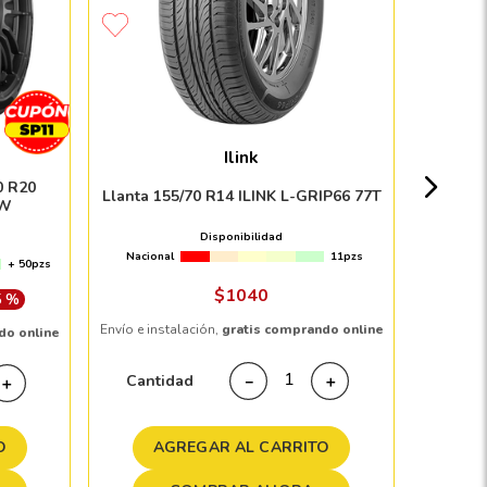
Llanta 
Nacion
Ilink
0 R20
Llanta 155/70 R14 ILINK L-GRIP66 77T
6W
Disponibilidad
Nacional
11pzs
+ 50pzs
Envío e in
$
1040
5 %
Envío e instalación,
gratis comprando online
do online
Cant
Cantidad
－
＋
＋
AGREGAR AL CARRITO
A
O