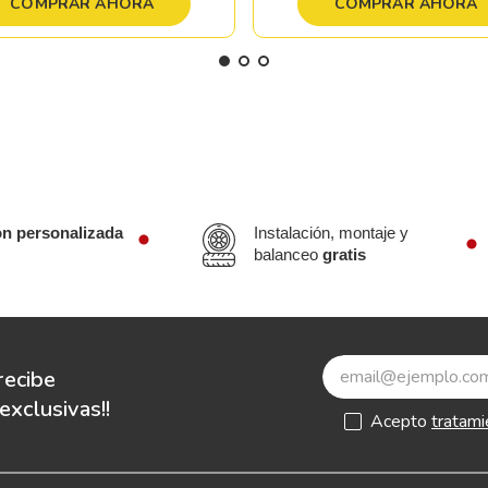
COMPRAR AHORA
COMPRAR AHORA
ón personalizada
Instalación, montaje y
balanceo
gratis
recibe
xclusivas!!
Acepto
tratami