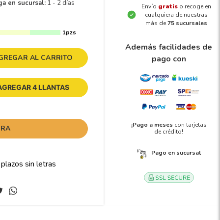
ga en sucursal:
1 - 2 días
Envío
gratis
o recoge en
cualquiera de nuestras
más de
75 sucursales
1pzs
Además facilidades de
GREGAR AL CARRITO
pago con
AGREGAR 4 LLANTAS
¡Pago a meses
con tarjetas
ORA
de crédito!
Pago en sucursal