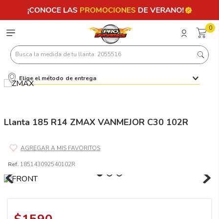
0
Busca la medida de tu llanta: 2055516
Elige el método de entrega
Términos más buscados
1
.
llantas 205 55 16
2
.
235
Llanta 185 R14 ZMAX VANMEJOR C30 102R
3
.
225
4
.
215
Ref.
185143092540102R
5
.
205
6
.
185
7
.
195 65 15