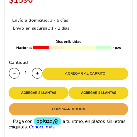
$
1590
8
.
195
9
.
265
Envío a domicilio:
3 - 5 días
10
175
.
Envío en sucursal:
1 - 2 días
Disponibilidad
Nacional
4pzs
Cantidad
－
＋
AGREGAR AL CARRITO
AGREGAR 2 LLANTAS
AGREGAR 4 LLANTAS
COMPRAR AHORA