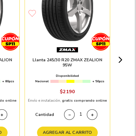
Paque
PIRE
Nacion
EALION
Llanta 245/30 R20 ZMAX ZEALION
95W
$
Disponibilidad
+ 80pzs
Nacional
+ 50pzs
Envío e in
$
2190
do online
Envío e instalación,
gratis comprando online
Cant
Cantidad
＋
－
＋
A
O
AGREGAR AL CARRITO