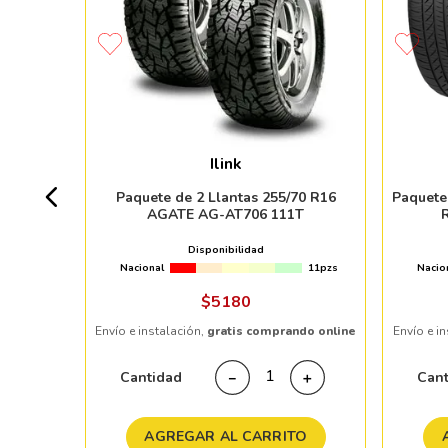
TONE
Ilink
+ 20pzs
Paquete de 2 Llantas 255/70 R16
Paquete
AGATE AG-AT706 111T
 %
Disponibilidad
Nacional
11pzs
Nacio
ndo online
$
5180
Envío e instalación,
gratis comprando online
Envío e i
＋
Cantidad
Can
－
＋
TO
AGREGAR AL CARRITO