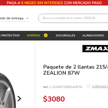
Busca la medida de tu llanta: 2055516
todo de entrega
Términos más buscados
 PROTECTION
OFERTAS
SUCURSALES
ALINEACIONES
1
.
llantas 205 55 16
2
.
235
3
.
225
4
.
215
Paquete de 2 llantas 21
ZEALION 87W
5
.
185
6
.
205
Ref.
2-2154017309254187W
7
.
245
$
3080
8
.
195 65 15
9
.
195