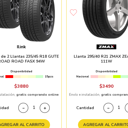
Ilink
 de 2 Llantas 235/45 R18 GUTE
Llanta 295/40 R21 ZMAX Z
ROAD ROAD FASX 94W
111W
Disponibilidad
Disponibilidad
nal
15pzs
Nacional
$
3880
$
3490
nstalación,
gratis comprando online
Envío e instalación,
gratis compran
tidad
Cantidad
－
＋
－
AGREGAR AL CARRITO
AGREGAR AL CARRIT