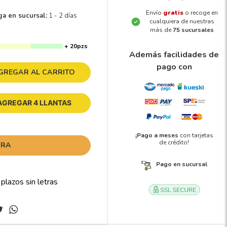
Envío
gratis
o recoge en
ga en sucursal:
1 - 2 días
cualquiera de nuestras
más de
75 sucursales
+ 20pzs
Además facilidades de
pago con
GREGAR AL CARRITO
AGREGAR 4 LLANTAS
¡Pago a meses
con tarjetas
de crédito!
ORA
Pago en sucursal