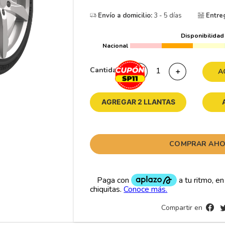
10
265
.
Envío a domicilio:
3 - 5 días
Entre
Disponibilidad
Nacional
Cantidad
－
＋
A
AGREGAR 2 LLANTAS
COMPRAR AH
Compartir en