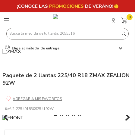
0
Busca la medida de tu llanta: 2055516
Elige el método de entrega
Términos más buscados
1
.
llantas 205 55 16
2
.
235
Paquete de 2 llantas 225/40 R18 ZMAX ZEALION
92W
3
.
225
4
.
215
5
.
185
Ref.
2-2254018309254192W
6
.
205
7
.
245