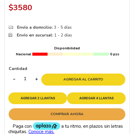
8
.
195 65 15
$
3580
9
.
195
10
265
.
Envío a domicilio:
3 - 5 días
Envío en sucursal:
1 - 2 días
Disponibilidad
Nacional
0 pzs
Cantidad
－
＋
AGREGAR AL CARRITO
AGREGAR 2 LLANTAS
AGREGAR 4 LLANTAS
COMPRAR AHORA