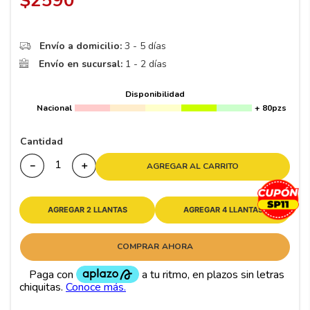
$
2590
8
.
195 65 15
9
.
195
Envío a domicilio:
3 - 5 días
10
265
.
Envío en sucursal:
1 - 2 días
Disponibilidad
Nacional
+ 80pzs
Cantidad
－
＋
AGREGAR AL CARRITO
AGREGAR 2 LLANTAS
AGREGAR 4 LLANTAS
COMPRAR AHORA