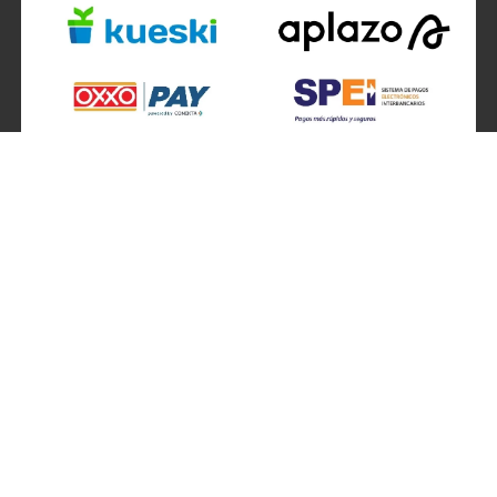
SÍGUENOS EN
ATENCIÓN A CLIENTES
Atención a clientes formulario
Localizador de sucursales
Información de sucursales