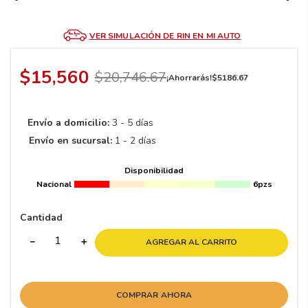
8
.
195 65 15
9
.
195
VER SIMULACIÓN DE RIN EN MI AUTO
10
265
.
$
15
,
560
$
20
,
746
.
67
¡Ahorrarás!
$
5186
.
67
Envío a domicilio:
3 - 5 días
Envío en sucursal:
1 - 2 días
Disponibilidad
Nacional
6pzs
Cantidad
－
＋
AGREGAR AL CARRITO
COMPRAR AHORA