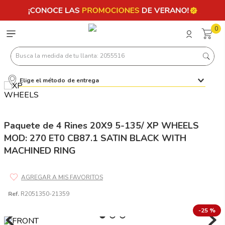
0
Busca la medida de tu llanta: 2055516
Elige el método de entrega
Términos más buscados
1
.
llantas 205 55 16
2
.
235
Paquete de 4 Rines 20X9 5-135/ XP WHEELS
MOD: 270 ET0 CB87.1 SATIN BLACK WITH
3
.
225
MACHINED RING
4
.
215
5
.
185
6
.
205
Ref.
R2051350-21359
7
.
245
-
25 %