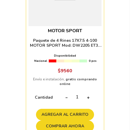
MOTOR SPORT
Paquete de 4 Rines 17X7.5 4-100
MOTOR SPORT Mod: DW2205 ET35
CB67.1 BLACK MACHINE
FACE+UNDER RED
Disponibilidad
Nacional
0 pzs
$
9560
Envío e instalación,
gratis comprando
online
Cantidad
－
＋
AGREGAR AL CARRITO
COMPRAR AHORA