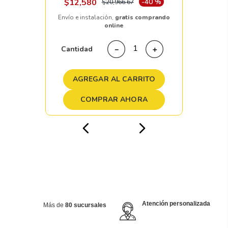
$
12
,
580
-
40 %
$
20
,
966
.
67
Envío e instalación,
gratis comprando
online
Cantidad
－
＋
AGREGAR AL CARRITO
COMPRAR AHORA
Atención personalizada
Más de
80 sucursales