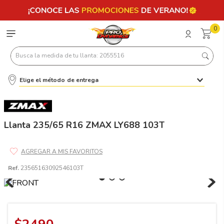
0
Busca la medida de tu llanta: 2055516
Elige el método de entrega
Términos más buscados
1
.
llantas 205 55 16
2
.
235
Llanta 235/65 R16 ZMAX LY688 103T
3
.
225
4
.
215
Ref.
23565163092546103T
5
.
205
6
.
185
7
.
195 65 15