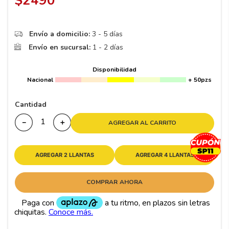
$
2490
8
.
195
9
.
265
Envío a domicilio:
3 - 5 días
10
175
.
Envío en sucursal:
1 - 2 días
Disponibilidad
Nacional
+ 50pzs
Cantidad
－
＋
AGREGAR AL CARRITO
AGREGAR 2 LLANTAS
AGREGAR 4 LLANTAS
COMPRAR AHORA