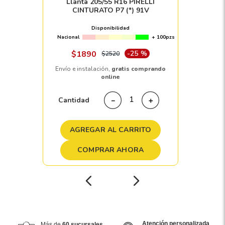
Llanta 205/55 R16 PIRELLI
CINTURATO P7 (*) 91V
Disponibilidad
Nacional
+ 100pzs
$
1890
-
25 %
$
2520
Envío e instalación,
gratis comprando
online
Cantidad
－
＋
AGREGAR AL CARRITO
COMPRAR AHORA
Atención personalizada
Más de
60 sucursales