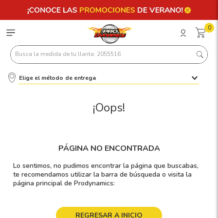
0
Busca la medida de tu llanta: 2055516
Elige el método de entrega
Términos más buscados
1
.
llantas 205 55 16
¡Oops!
2
.
235
3
.
225
PÁGINA NO ENCONTRADA
4
.
215
Lo sentimos, no pudimos encontrar la página que buscabas,
5
.
205
te recomendamos utilizar la barra de búsqueda o visita la
página principal de Prodynamics:
6
.
185
7
.
245
REGRESAR A INICIO