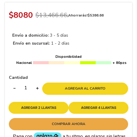
8
.
195 65 15
9
.
195
$
8080
$
13
,
466
.
66
¡Ahorrarás!
$
5386
.
66
10
265
.
Envío a domicilio:
3 - 5 días
Envío en sucursal:
1 - 2 días
Disponibilidad
Nacional
+ 80pzs
Cantidad
－
＋
AGREGAR AL CARRITO
AGREGAR 2 LLANTAS
AGREGAR 4 LLANTAS
COMPRAR AHORA