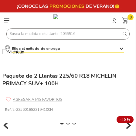
0
Busca la medida de tu llanta: 2055516
Elige el método de entrega
Términos más buscados
1
.
llantas 205 55 16
2
.
235
Paquete de 2 Llantas 225/60 R18 MICHELIN
PRIMACY SUV+ 100H
3
.
225
4
.
215
5
.
185
Ref.
2-2256018822194100H
6
.
205
-
40 %
7
.
245