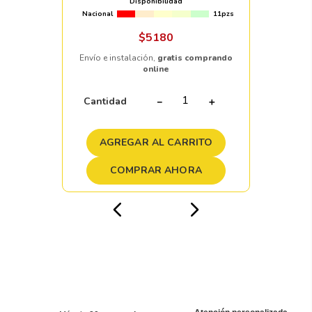
Disponibilidad
Nacional
11pzs
$
5180
Envío e instalación,
gratis comprando
online
Cantidad
－
＋
AGREGAR AL CARRITO
COMPRAR AHORA