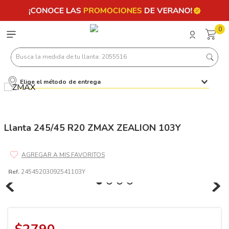
0
Busca la medida de tu llanta: 2055516
Elige el método de entrega
Términos más buscados
1
.
llantas 205 55 16
2
.
235
Llanta 245/45 R20 ZMAX ZEALION 103Y
3
.
225
4
.
215
Ref.
24545203092541103Y
5
.
185
6
.
205
7
.
245