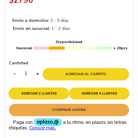
$
2790
8
.
195 65 15
9
.
195
Envío a domicilio:
3 - 5 días
10
175
.
Envío en sucursal:
1 - 2 días
Disponibilidad
Nacional
+ 20pzs
Cantidad
－
＋
AGREGAR AL CARRITO
AGREGAR 2 LLANTAS
AGREGAR 4 LLANTAS
COMPRAR AHORA