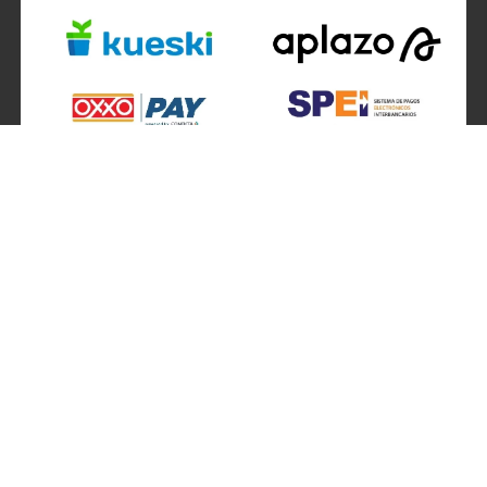
SÍGUENOS EN
ATENCIÓN A CLIENTES
Atención a clientes formulario
Localizador de sucursales
Información de sucursales
Contacto