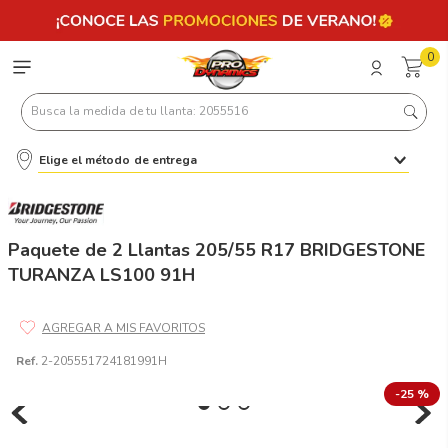
0
Busca la medida de tu llanta: 2055516
Elige el método de entrega
Términos más buscados
1
.
llantas 205 55 16
2
.
235
Paquete de 2 Llantas 205/55 R17 BRIDGESTONE
TURANZA LS100 91H
3
.
225
4
.
215
5
.
205
Ref.
2-205551724181991H
6
.
185
-
25 %
7
.
195 65 15