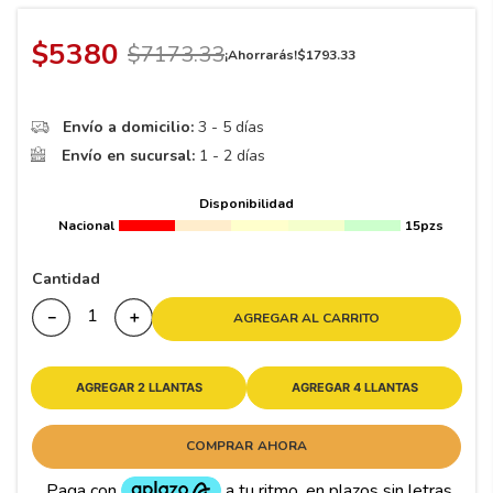
8
.
195
9
.
265
$
5380
$
7173
.
33
¡Ahorrarás!
$
1793
.
33
10
175
.
Envío a domicilio:
3 - 5 días
Envío en sucursal:
1 - 2 días
Disponibilidad
Nacional
15pzs
Cantidad
－
＋
AGREGAR AL CARRITO
AGREGAR 2 LLANTAS
AGREGAR 4 LLANTAS
COMPRAR AHORA