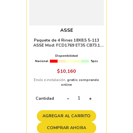
ASSE
Paquete de 4 Rines 18X8.5 5-113
ASSE Mod: FCD1769 ET35 CB73.1
BLACK MILLED WITH MACHINED LIP
Disponibilidad
Nacional
5pzs
$
10
,
160
Envío e instalación,
gratis comprando
online
Cantidad
－
＋
AGREGAR AL CARRITO
COMPRAR AHORA