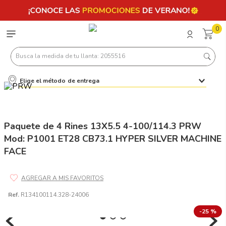
0
Busca la medida de tu llanta: 2055516
Elige el método de entrega
Términos más buscados
1
.
llantas 205 55 16
2
.
235
Paquete de 4 Rines 13X5.5 4-100/114.3 PRW
Mod: P1001 ET28 CB73.1 HYPER SILVER MACHINE
3
.
225
FACE
4
.
215
5
.
185
6
.
205
Ref.
R134100114.328-24006
7
.
245
-
25 %