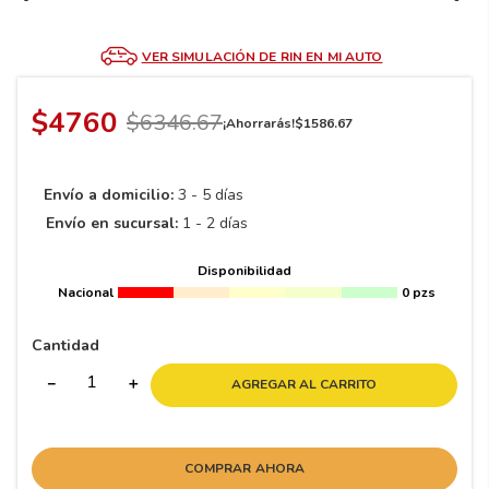
8
.
195 65 15
9
.
195
VER SIMULACIÓN DE RIN EN MI AUTO
10
175
.
$
4760
$
6346
.
67
¡Ahorrarás!
$
1586
.
67
Envío a domicilio:
3 - 5 días
Envío en sucursal:
1 - 2 días
Disponibilidad
Nacional
0 pzs
Cantidad
－
＋
AGREGAR AL CARRITO
COMPRAR AHORA