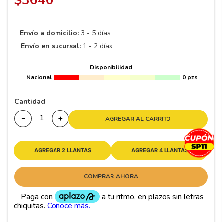
$
3640
8
.
195 65 15
9
.
195
Envío a domicilio:
3 - 5 días
10
175
.
Envío en sucursal:
1 - 2 días
Disponibilidad
Nacional
0 pzs
Cantidad
－
＋
AGREGAR AL CARRITO
AGREGAR 2 LLANTAS
AGREGAR 4 LLANTAS
COMPRAR AHORA