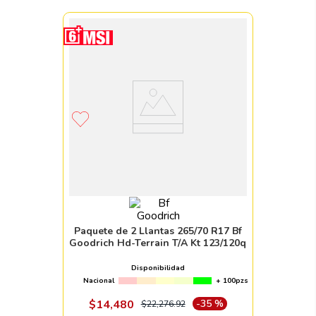
Paquete de 2 Llantas 265/70 R17 Bf
Goodrich Hd-Terrain T/A Kt 123/120q
Disponibilidad
Nacional
+ 100pzs
$
14
,
480
-
35 %
$
22
,
276
.
92