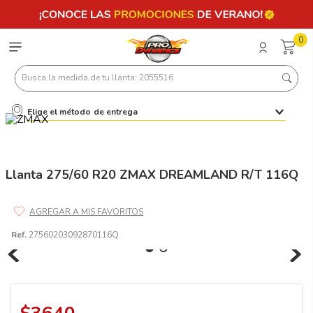
0
Busca la medida de tu llanta: 2055516
Elige el método de entrega
Términos más buscados
1
.
llantas 205 55 16
2
.
235
Llanta 275/60 R20 ZMAX DREAMLAND R/T 116Q
3
.
225
4
.
215
Ref.
27560203092870116Q
5
.
185
6
.
205
7
.
245