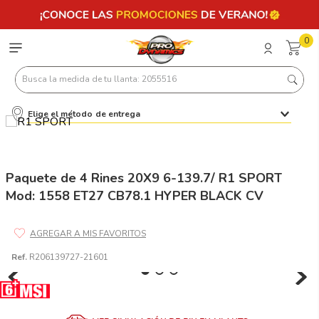
0
Busca la medida de tu llanta: 2055516
Elige el método de entrega
Términos más buscados
1
.
llantas 205 55 16
2
.
235
Paquete de 4 Rines 20X9 6-139.7/ R1 SPORT
Mod: 1558 ET27 CB78.1 HYPER BLACK CV
3
.
225
4
.
215
5
.
205
Ref.
R206139727-21601
6
.
185
7
.
195 65 15