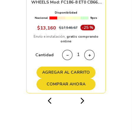
WHEELS Mod: FC186-8 ET0 CB66.1
MATTE BLACK
Disponibilidad
Nacional
9pzs
$
13
,
160
-
25 %
$
17
,
546
.
67
Envío e instalación,
gratis comprando
online
Cantidad
－
＋
AGREGAR AL CARRITO
COMPRAR AHORA