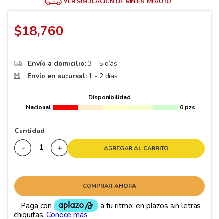
8
.
195
VER SIMULACIÓN DE RIN EN MI AUTO
9
.
265
$
18
,
760
10
175
.
Envío a domicilio:
3 - 5 días
Envío en sucursal:
1 - 2 días
Disponibilidad
Nacional
0 pzs
Cantidad
－
＋
AGREGAR AL CARRITO
COMPRAR AHORA