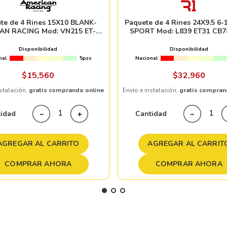
te de 4 Rines 15X10 BLANK-
Paquete de 4 Rines 24X9.5 6-
AN RACING Mod: VN215 ET-44
SPORT Mod: L839 ET31 CB7
06 MAG GRAY CENTER WITH
POLISH BARREL
Disponibilidad
Disponibilidad
nal
5pzs
Nacional
$
15
,
560
$
32
,
960
nstalación,
gratis comprando online
Envío e instalación,
gratis compran
tidad
Cantidad
－
＋
－
AGREGAR AL CARRITO
AGREGAR AL CARRIT
COMPRAR AHORA
COMPRAR AHORA