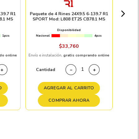
Nacion
139.7 R1
Paquete de 4 Rines 24X9.5 6-139.7 R1
8.1 MS
SPORT Mod: L808 ET25 CB78.1 MS
Disponibilidad
1pzs
Nacional
4pzs
Envío e in
$
33
,
760
do online
Envío e instalación,
gratis comprando online
Cant
Cantidad
＋
－
＋
A
O
AGREGAR AL CARRITO
COMPRAR AHORA