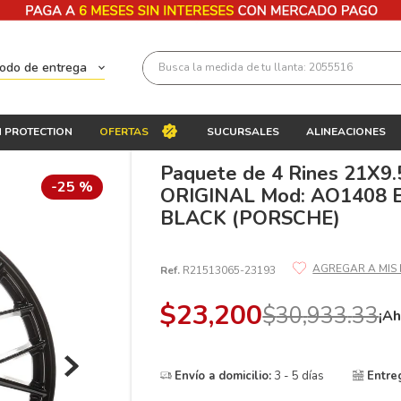
Busca la medida de tu llanta: 2055516
todo de entrega
Términos más buscados
 PROTECTION
OFERTAS
SUCURSALES
ALINEACIONES
1
.
llantas 205 55 16
Paquete de 4 Rines 21X9
2
.
235
-
25 %
ORIGINAL Mod: AO1408 
3
.
225
BLACK (PORSCHE)
4
.
215
Ref.
R21513065-23193
5
.
205
6
.
185
$
23
,
200
$
30
,
933
.
33
¡Ah
7
.
245
8
.
195 65 15
Envío a domicilio:
3 - 5 días
Entre
9
.
195