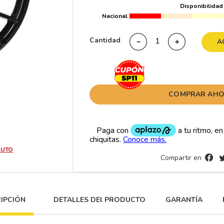
Disponibilidad
10
265
.
Nacional
Cantidad
－
＋
A
COMPRAR AH
AUTO
Compartir en
IPCIÓN
DETALLES DEl PRODUCTO
GARANTÍA