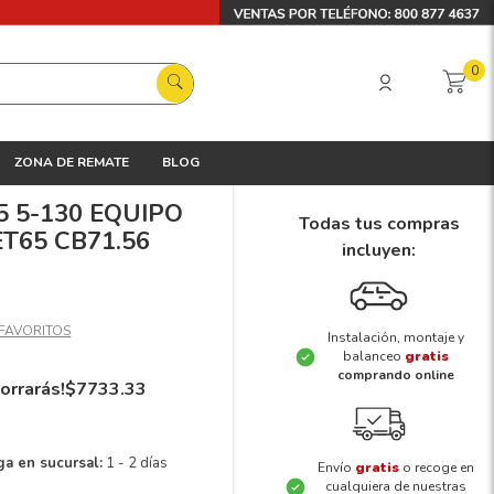
0
ZONA DE REMATE
BLOG
.5 5-130 EQUIPO
Todas tus compras
ET65 CB71.56
incluyen:
Instalación, montaje y
balanceo
gratis
comprando online
orrarás!
$
7733
.
33
ga en sucursal:
1 - 2 días
Envío
gratis
o recoge en
cualquiera de nuestras