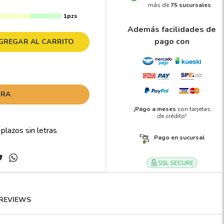
más de
75 sucursales
1pzs
Además facilidades de
pago con
GREGAR AL CARRITO
ORA
¡Pago a meses
con tarjetas
de crédito!
Pago en sucursal
REVIEWS