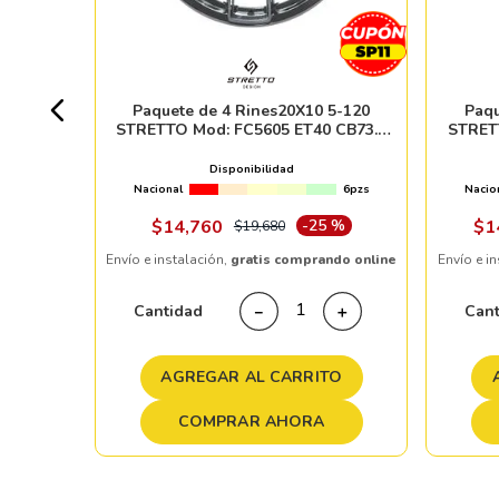
0 pzs
Paquete de 4 Rines20X10 5-120
Paqu
STRETTO Mod: FC5605 ET40 CB73.1
STRET
5 %
GLOSS BLACK
Disponibilidad
Nacional
6pzs
Nacio
ndo online
$
14
,
760
-
25 %
$
1
$
19
,
680
Envío e instalación,
gratis comprando online
Envío e i
＋
Cantidad
Can
－
＋
TO
AGREGAR AL CARRITO
COMPRAR AHORA