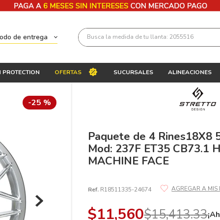
Busca la medida de tu llanta: 2055516
todo de entrega
Términos más buscados
 PROTECTION
OFERTAS
SUCURSALES
ALINEACIONES
1
.
llantas 205 55 16
2
.
235
-
25 %
3
.
225
4
.
215
Paquete de 4 Rines18X8
Mod: 237F ET35 CB73.1 
5
.
205
MACHINE FACE
6
.
185
7
.
195 65 15
Ref.
R18511335-24674
8
.
195
$
11
,
560
$
15
,
413
.
33
¡Ah
9
.
265