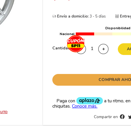
10
175
.
Envío a domicilio:
3 - 5 días
Entre
Disponibilidad
Nacional
Cantidad
－
＋
A
COMPRAR AH
AUTO
Compartir en