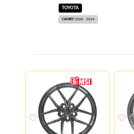
TOYOTA
CAMRY
2006 - 2024
5-113
CB73.1