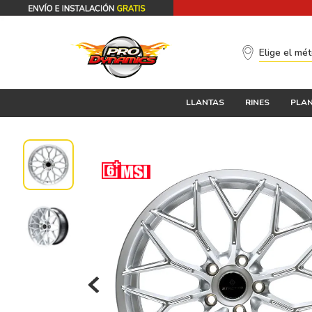
Elige el mé
LLANTAS
RINES
PLAN