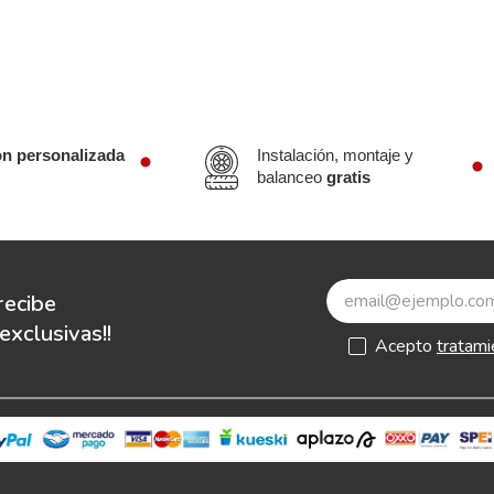
ón personalizada
Instalación, montaje y
balanceo
gratis
recibe
xclusivas!!
Acepto
tratami