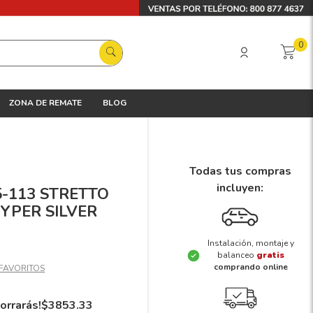
0
ZONA DE REMATE
BLOG
Todas tus compras
incluyen:
 5-113 STRETTO
HYPER SILVER
Instalación, montaje y
balanceo
gratis
comprando online
orrarás!
$
3853
.
33