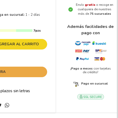
Envío
gratis
o recoge en
cualquiera de nuestras
más de
75 sucursales
ga en sucursal:
1 - 2 días
Además facilidades de
7pzs
pago con
GREGAR AL CARRITO
¡Pago a meses
con tarjetas
ORA
de crédito!
Pago en sucursal