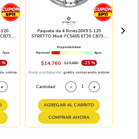
Nacion
-120
Paquete de 4 Rines20X9 5-120
CB73.1
STRETTO Mod: FC5605 ET35 CB73.1
$
1
HYPER BLACK
Disponibilidad
7pzs
Nacional
4pzs
Envío e in
5 %
$
14
,
760
-
25 %
$
19
,
680
do online
Envío e instalación,
gratis comprando online
Cant
Cantidad
＋
－
＋
A
O
AGREGAR AL CARRITO
COMPRAR AHORA