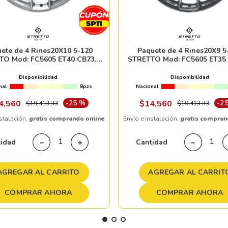
ete de 4 Rines20X10 5-120
Paquete de 4 Rines20X9 5
TO Mod: FC5605 ET40 CB73.1
STRETTO Mod: FC5605 ET35 
HYPER BLACK
GLOSS BLACK
Disponibilidad
Disponibilidad
nal
8pzs
Nacional
4
,
560
-
25 %
$
14
,
560
-
2
$
19
,
413
.
33
$
19
,
413
.
33
nstalación,
gratis comprando online
Envío e instalación,
gratis compran
tidad
Cantidad
－
＋
－
AGREGAR AL CARRITO
AGREGAR AL CARRIT
COMPRAR AHORA
COMPRAR AHORA