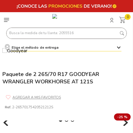
0
Busca la medida de tu llanta: 2055516
Elige el método de entrega
Términos más buscados
1
.
llantas 205 55 16
2
.
235
Paquete de 2 265/70 R17 GOODYEAR
WRANGLER WORKHORSE AT 121S
3
.
225
4
.
215
5
.
205
Ref.
2-26570175420521212S
6
.
185
-
25 %
7
.
245