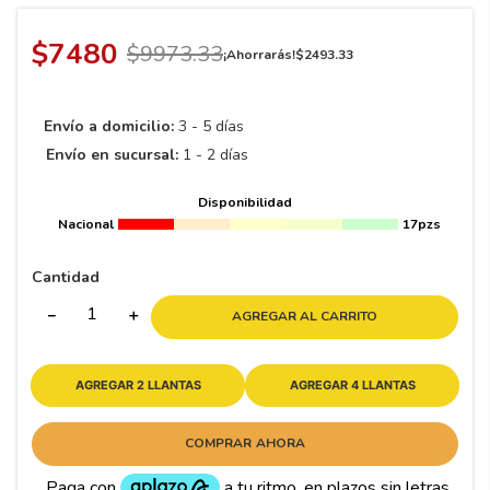
8
.
195 65 15
9
.
195
$
7480
$
9973
.
33
¡Ahorrarás!
$
2493
.
33
10
265
.
Envío a domicilio:
3 - 5 días
Envío en sucursal:
1 - 2 días
Disponibilidad
Nacional
17pzs
Cantidad
－
＋
AGREGAR AL CARRITO
AGREGAR 2 LLANTAS
AGREGAR 4 LLANTAS
COMPRAR AHORA