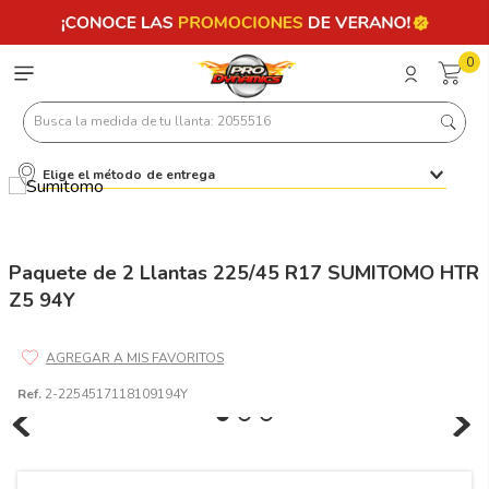
0
Busca la medida de tu llanta: 2055516
Elige el método de entrega
Términos más buscados
1
.
llantas 205 55 16
2
.
235
Paquete de 2 Llantas 225/45 R17 SUMITOMO HTR
Z5 94Y
3
.
225
4
.
215
5
.
205
Ref.
2-2254517118109194Y
6
.
185
7
.
245