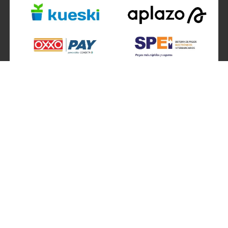
SÍGUENOS EN
ATENCIÓN A CLIENTES
Atención a clientes formulario
Localizador de sucursales
Información de sucursales