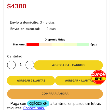
8
.
195 65 15
$
4380
9
.
195
10
265
.
Envío a domicilio:
3 - 5 días
Envío en sucursal:
1 - 2 días
Disponibilidad
Nacional
6pzs
Cantidad
－
＋
AGREGAR AL CARRITO
AGREGAR 2 LLANTAS
AGREGAR 4 LLANTAS
COMPRAR AHORA