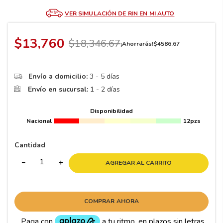
8
.
195 65 15
VER SIMULACIÓN DE RIN EN MI AUTO
9
.
195
10
175
.
$
13
,
760
$
18
,
346
.
67
¡Ahorrarás!
$
4586
.
67
Envío a domicilio:
3 - 5 días
Envío en sucursal:
1 - 2 días
Disponibilidad
Nacional
12pzs
Cantidad
－
＋
AGREGAR AL CARRITO
COMPRAR AHORA