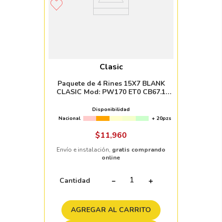
Clasic
Paquete de 4 Rines 15X7 BLANK
CLASIC Mod: PW170 ET0 CB67.1
BLACK MACHINE FACE WITH
MACHINED LIP
Disponibilidad
Nacional
+ 20pzs
$
11
,
960
Envío e instalación,
gratis comprando
online
Cantidad
－
＋
AGREGAR AL CARRITO