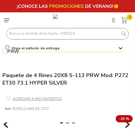
0
Busca la medida de tu llanta: 2055516
Elige el método de entrega
Términos más buscados
1
.
llantas 205 55 16
2
.
235
Paquete de 4 Rines 20X8 5-113 PRW Mod: P272
ET30 73.1 HYPER SILVER
3
.
225
4
.
215
5
.
185
Ref.
R2051113M129-7372
6
.
205
-
25 %
7
.
245