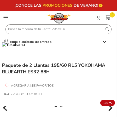
0
Busca la medida de tu llanta: 2055516
Elige el método de entrega
Términos más buscados
1
.
llantas 205 55 16
2
.
235
Paquete de 2 Llantas 195/60 R15 YOKOHAMA
BLUEARTH ES32 88H
3
.
225
4
.
215
5
.
205
Ref.
2-195601514710188H
6
.
185
-
30 %
7
.
195 65 15