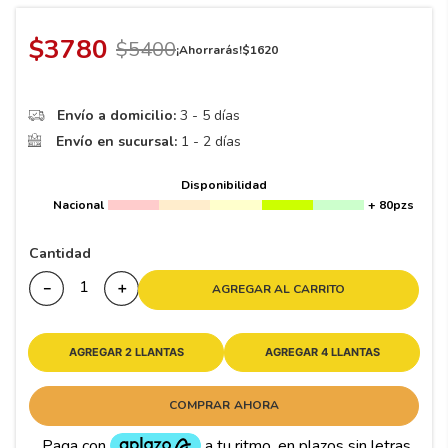
8
.
195
9
.
265
$
3780
$
5400
¡Ahorrarás!
$
1620
10
175
.
Envío a domicilio:
3 - 5 días
Envío en sucursal:
1 - 2 días
Disponibilidad
Nacional
+ 80pzs
Cantidad
－
＋
AGREGAR AL CARRITO
AGREGAR 2 LLANTAS
AGREGAR 4 LLANTAS
COMPRAR AHORA