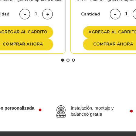
nstalación,
gratis comprando online
Envío e instalación,
gratis compran
tidad
Cantidad
－
＋
－
AGREGAR AL CARRITO
AGREGAR AL CARRIT
COMPRAR AHORA
COMPRAR AHORA
ón personalizada
Instalación, montaje y
balanceo
gratis