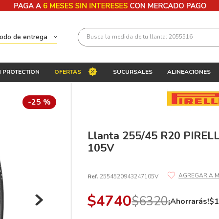
Busca la medida de tu llanta: 2055516
todo de entrega
Términos más buscados
 PROTECTION
OFERTAS
SUCURSALES
ALINEACIONES
1
.
llantas 205 55 16
2
.
235
-
25 %
3
.
225
4
.
215
Llanta 255/45 R20 PIRE
105V
5
.
205
6
.
185
Ref.
2554520943247105V
7
.
245
$
4740
$
6320
8
.
195 65 15
¡Ahorrarás!
$
9
.
195