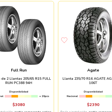
Full Run
Agate
 de 2 Llantas 205/65 R15 FULL
Llanta 235/70 R16 AGATE A
RUN PC388 94H
106T
Disponibilidad
Disponibilidad
nal
+ 20pzs
Nacional
$
3080
$
2390