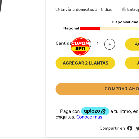
10
265
.
Envío a domicilio:
3 - 5 días
Entre
Disponibilidad
Nacional
Cantidad
－
＋
A
AGREGAR 2 LLANTAS
COMPRAR AH
Compartir en