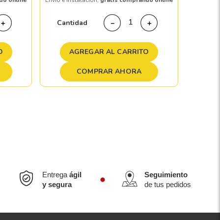
do online
Envío e instalación,
gratis comprando online
Cant
Cantidad
＋
－
＋
A
O
AGREGAR AL CARRITO
COMPRAR AHORA
Entrega
ágil
Seguimiento
y segura
de tus pedidos