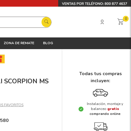
0
ZONA DE REMATE
BLOG
Todas tus compras
LLI SCORPION MS
incluyen:
Instalación, montaje y
balanceo
gratis
comprando online
1580