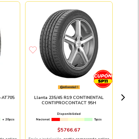
Paqu
Nacion
G-AT705
Llanta 235/45 R19 CONTINENTAL
CONTIPROCONTACT 95H
Disponibilidad
+ 20pzs
Nacional
5pzs
Envío e in
$
5766
.
67