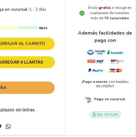
Envío
gratis
o recoge en
ga en sucursal:
1 - 2 días
cualquiera de nuestras
más de
75 sucursales
4pzs
Además facilidades de
pago con
GREGAR AL CARRITO
AGREGAR 4 LLANTAS
¡Pago a meses
con tarjetas
de crédito!
ORA
Pago en sucursal