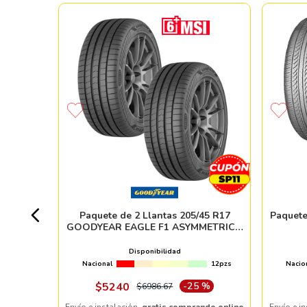
 KINERGY
+ 20pzs
Paquete de 2 Llantas 205/45 R17
Paquete
GOODYEAR EAGLE F1 ASYMMETRIC 6
88W
Disponibilidad
Nacional
12pzs
Nacio
ndo online
$
5240
-
25 %
$
6986
.
67