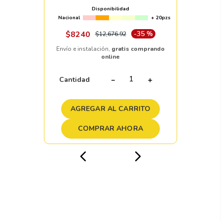
Disponibilidad
Nacional
+ 20pzs
$
8240
-
35 %
$
12
,
676
.
92
Envío e instalación,
gratis comprando
online
Cantidad
－
＋
AGREGAR AL CARRITO
COMPRAR AHORA