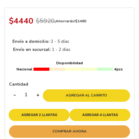
8
.
195 65 15
9
.
195
$
4440
$
5920
¡Ahorrarás!
$
1480
10
265
.
Envío a domicilio:
3 - 5 días
Envío en sucursal:
1 - 2 días
Disponibilidad
Nacional
4pzs
Cantidad
－
＋
AGREGAR AL CARRITO
AGREGAR 2 LLANTAS
AGREGAR 4 LLANTAS
COMPRAR AHORA