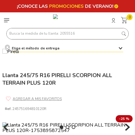
0
Busca la medida de tu llanta: 2055516
Elige el método de entrega
Términos más buscados
1
.
llantas 205 55 16
2
.
235
Llanta 245/75 R16 PIRELLI SCORPION ALL
TERRAIN PLUS 120R
3
.
225
4
.
215
5
.
185
Ref.
245751694810120R
6
.
205
-
25 %
7
.
245