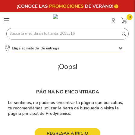
0
Busca la medida de tu llanta: 2055516
Elige el método de entrega
Términos más buscados
1
.
llantas 205 55 16
¡Oops!
2
.
235
3
.
225
PÁGINA NO ENCONTRADA
4
.
215
Lo sentimos, no pudimos encontrar la página que buscabas,
5
.
205
te recomendamos utilizar la barra de búsqueda o visita la
página principal de Prodynamics:
6
.
185
7
.
245
REGRESAR A INICIO