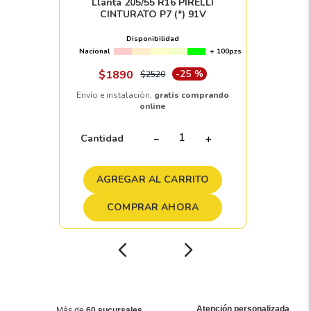
Llanta 205/55 R16 PIRELLI
CINTURATO P7 (*) 91V
Disponibilidad
Nacional
+ 100pzs
$
1890
-
25 %
$
2520
Envío e instalación,
gratis comprando
online
Cantidad
－
＋
AGREGAR AL CARRITO
COMPRAR AHORA
Atención personalizada
Más de
60 sucursales