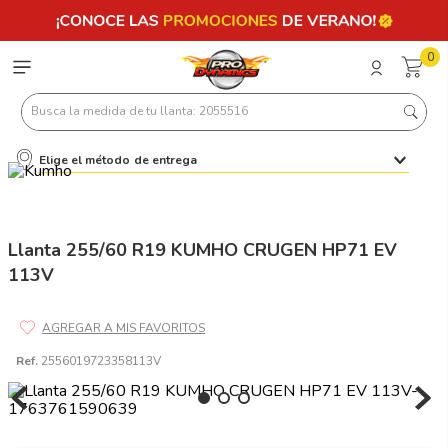
0
Busca la medida de tu llanta: 2055516
Elige el método de entrega
Términos más buscados
1
.
llantas 205 55 16
2
.
235
Llanta 255/60 R19 KUMHO CRUGEN HP71 EV
113V
3
.
225
4
.
215
5
.
205
Ref.
2556019723358113V
6
.
185
7
.
195 65 15