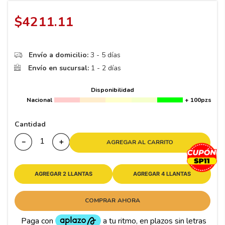
8
.
195
$
4211
.
11
9
.
265
10
175
.
Envío a domicilio:
3 - 5 días
Envío en sucursal:
1 - 2 días
Disponibilidad
Nacional
+ 100pzs
Cantidad
－
＋
AGREGAR AL CARRITO
AGREGAR 2 LLANTAS
AGREGAR 4 LLANTAS
COMPRAR AHORA