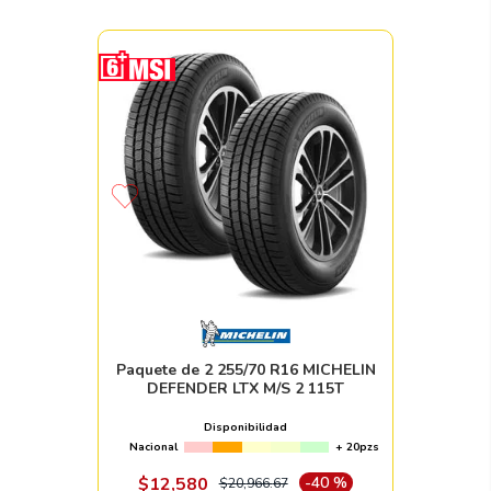
Paquete de 2 255/70 R16 MICHELIN
DEFENDER LTX M/S 2 115T
Disponibilidad
Nacional
+ 20pzs
$
12
,
580
-
40 %
$
20
,
966
.
67