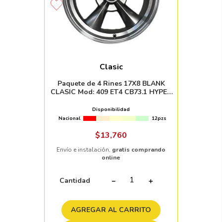
Clasic
Paquete de 4 Rines 17X8 BLANK
CLASIC Mod: 409 ET4 CB73.1 HYPER
BLACK MACHINED LIP
Disponibilidad
Nacional
12pzs
$
13
,
760
Envío e instalación,
gratis comprando
online
Cantidad
－
＋
AGREGAR AL CARRITO