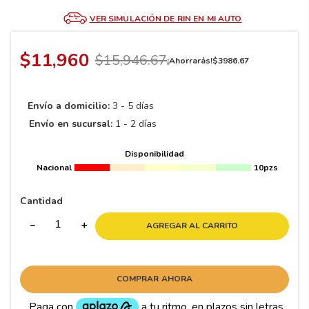
8
.
195 65 15
VER SIMULACIÓN DE RIN EN MI AUTO
9
.
195
10
265
.
$
11
,
960
$
15
,
946
.
67
¡Ahorrarás!
$
3986
.
67
Envío a domicilio:
3 - 5 días
Envío en sucursal:
1 - 2 días
Disponibilidad
Nacional
10pzs
Cantidad
－
＋
AGREGAR AL CARRITO
COMPRAR AHORA