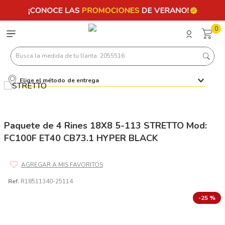
0
Busca la medida de tu llanta: 2055516
Elige el método de entrega
Términos más buscados
1
.
llantas 205 55 16
2
.
235
Paquete de 4 Rines 18X8 5-113 STRETTO Mod:
FC100F ET40 CB73.1 HYPER BLACK
3
.
225
4
.
215
5
.
185
Ref.
R18511340-25114
6
.
205
-
25 %
7
.
245