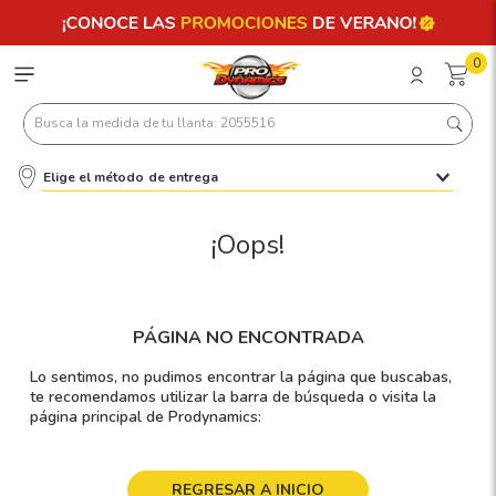
0
Busca la medida de tu llanta: 2055516
Elige el método de entrega
Términos más buscados
1
.
llantas 205 55 16
¡Oops!
2
.
235
3
.
225
PÁGINA NO ENCONTRADA
4
.
215
Lo sentimos, no pudimos encontrar la página que buscabas,
5
.
205
te recomendamos utilizar la barra de búsqueda o visita la
página principal de Prodynamics:
6
.
185
7
.
195 65 15
REGRESAR A INICIO