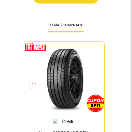
8
.
195
9
.
265
10
175
.
LO MÁS
COMPRADO