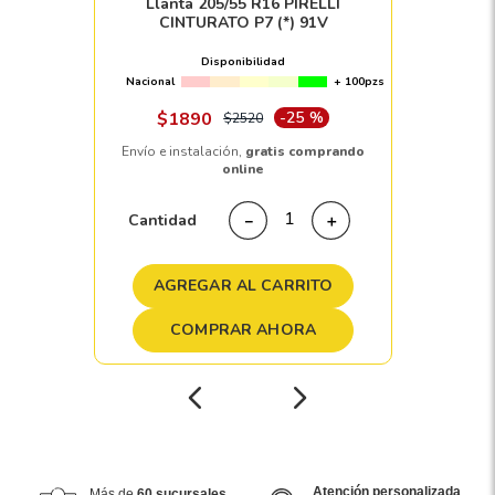
Llanta 205/55 R16 PIRELLI
CINTURATO P7 (*) 91V
Disponibilidad
Nacional
+ 100pzs
$
1890
-
25 %
$
2520
Envío e instalación,
gratis comprando
online
Cantidad
－
＋
AGREGAR AL CARRITO
COMPRAR AHORA
Atención personalizada
Más de
60 sucursales