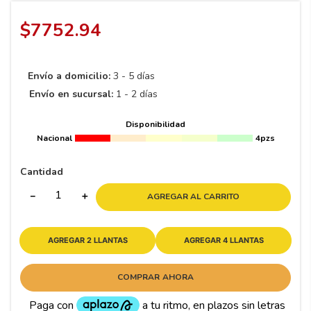
8
.
195 65 15
$
7752
.
94
9
.
195
10
265
.
Envío a domicilio:
3 - 5 días
Envío en sucursal:
1 - 2 días
Disponibilidad
Nacional
4pzs
Cantidad
－
＋
AGREGAR AL CARRITO
AGREGAR 2 LLANTAS
AGREGAR 4 LLANTAS
COMPRAR AHORA