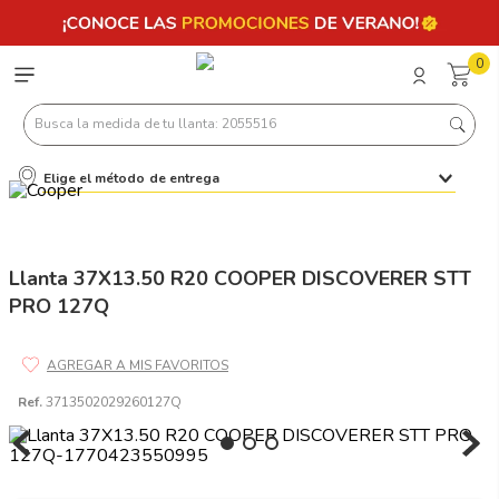
0
Busca la medida de tu llanta: 2055516
Elige el método de entrega
Términos más buscados
1
.
llantas 205 55 16
2
.
235
Llanta 37X13.50 R20 COOPER DISCOVERER STT
PRO 127Q
3
.
225
4
.
215
5
.
185
Ref.
3713502029260127Q
6
.
205
7
.
245