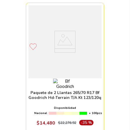
Paquete de 2 Llantas 265/70 R17 Bf
Goodrich Hd-Terrain T/A Kt 123/120q
Disponibilidad
Nacional
+ 100pzs
$
14
,
480
-
35 %
$
22
,
276
.
92