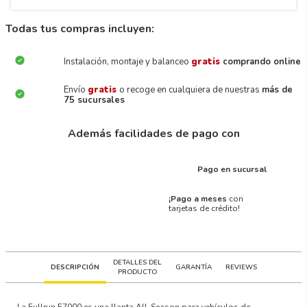
Todas tus compras incluyen:
Instalación, montaje y balanceo
gratis
comprando online
Envío
gratis
o recoge en cualquiera de nuestras
más de
75 sucursales
Además facilidades de pago con
Pago en sucursal
¡Pago a meses
con
tarjetas de crédito!
DETALLES DEL
DESCRIPCIÓN
GARANTÍA
REVIEWS
PRODUCTO
La Fullrun F7000 es una llanta All-Season para vehículos de