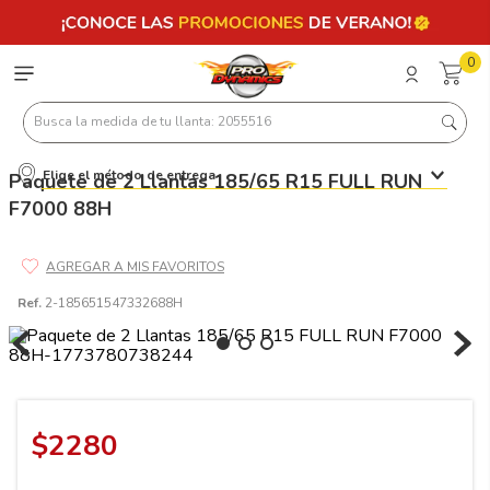
0
Busca la medida de tu llanta: 2055516
Elige el método de entrega
Paquete de 2 Llantas 185/65 R15 FULL RUN
Términos más buscados
F7000 88H
1
.
llantas 205 55 16
2
.
235
3
.
225
Ref.
2-185651547332688H
4
.
215
5
.
205
6
.
185
$
2280
7
.
195 65 15