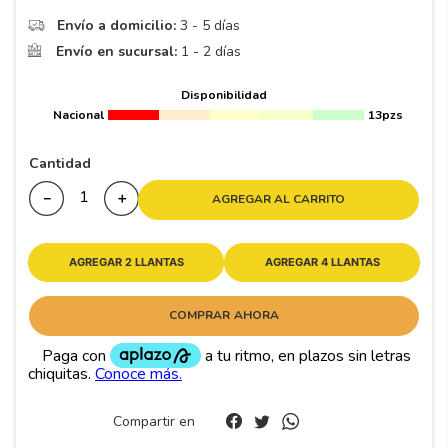
8
.
195
Envío a domicilio:
3 - 5 días
9
.
265
Envío en sucursal:
1 - 2 días
10
175
.
Disponibilidad
Nacional
13pzs
Cantidad
－
＋
AGREGAR AL CARRITO
AGREGAR 2 LLANTAS
AGREGAR 4 LLANTAS
COMPRAR AHORA
Compartir en