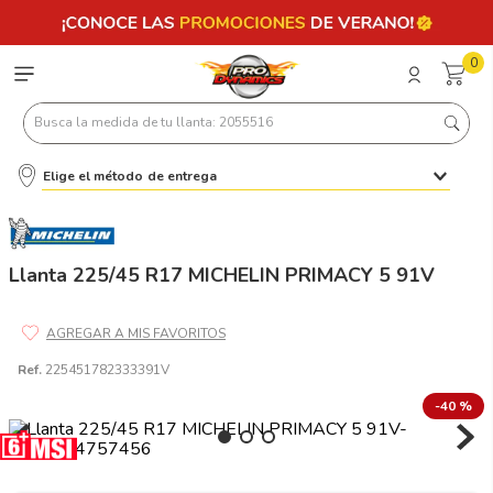
0
Busca la medida de tu llanta: 2055516
Elige el método de entrega
Términos más buscados
1
.
llantas 205 55 16
2
.
235
Llanta 225/45 R17 MICHELIN PRIMACY 5 91V
3
.
225
4
.
215
Ref.
225451782333391V
5
.
205
-
40 %
6
.
185
7
.
195 65 15