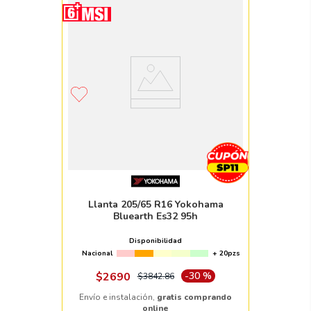
Llanta 205/65 R16 Yokohama
Bluearth Es32 95h
Disponibilidad
Nacional
+ 20pzs
$
2690
-
30 %
$
3842
.
86
Envío e instalación,
gratis comprando
online