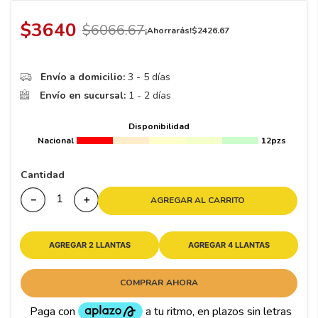
8
.
195
$
3640
9
.
265
$
6066
.
67
¡Ahorrarás!
$
2426
.
67
10
175
.
Envío a domicilio:
3 - 5 días
Envío en sucursal:
1 - 2 días
Disponibilidad
Nacional
12pzs
Cantidad
－
＋
AGREGAR AL CARRITO
AGREGAR 2 LLANTAS
AGREGAR 4 LLANTAS
COMPRAR AHORA