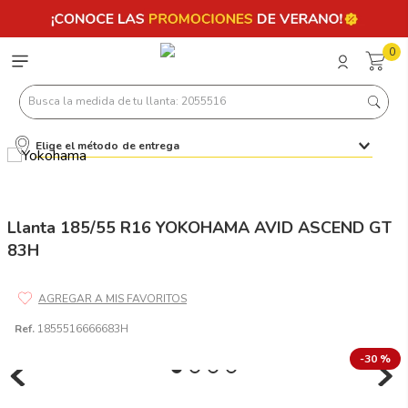
0
Busca la medida de tu llanta: 2055516
Elige el método de entrega
Términos más buscados
1
.
llantas 205 55 16
2
.
235
Llanta 185/55 R16 YOKOHAMA AVID ASCEND GT
83H
3
.
225
4
.
215
5
.
185
Ref.
1855516666683H
6
.
205
-
30 %
7
.
245