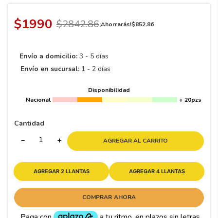
8
.
195 65 15
9
.
195
$
1990
$
2842
.
86
¡Ahorrarás!
$
852
.
86
10
265
.
Envío a domicilio:
3 - 5 días
Envío en sucursal:
1 - 2 días
Disponibilidad
Nacional
+ 20pzs
Cantidad
－
＋
AGREGAR AL CARRITO
AGREGAR 2 LLANTAS
AGREGAR 4 LLANTAS
COMPRAR AHORA