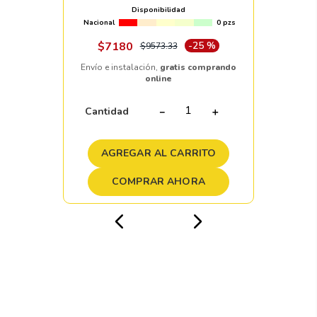
Disponibilidad
Nacional
0 pzs
$
7180
-
25 %
$
9573
.
33
Envío e instalación,
gratis comprando
online
Cantidad
－
＋
AGREGAR AL CARRITO
COMPRAR AHORA