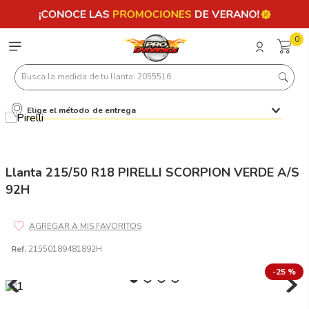
0
Busca la medida de tu llanta: 2055516
Elige el método de entrega
Términos más buscados
1
.
llantas 205 55 16
2
.
235
Llanta 215/50 R18 PIRELLI SCORPION VERDE A/S
92H
3
.
225
4
.
215
5
.
205
Ref.
21550189481892H
6
.
185
-
25 %
7
.
245