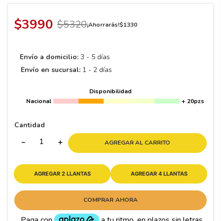
8
.
195 65 15
9
.
195
$
3990
$
5320
¡Ahorrarás!
$
1330
10
265
.
Envío a domicilio:
3 - 5 días
Envío en sucursal:
1 - 2 días
Disponibilidad
Nacional
+ 20pzs
Cantidad
－
＋
AGREGAR AL CARRITO
AGREGAR 2 LLANTAS
AGREGAR 4 LLANTAS
COMPRAR AHORA