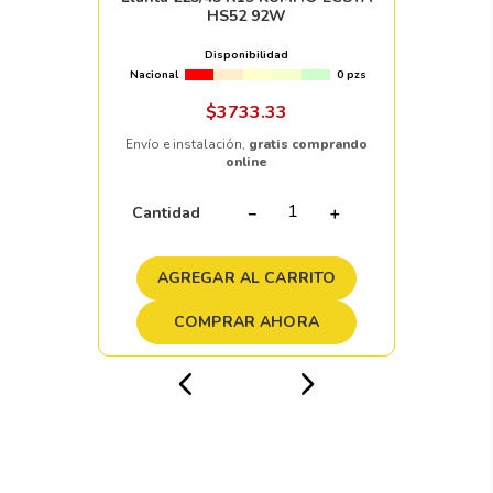
HS52 92W
Disponibilidad
Nacional
0 pzs
$
3733
.
33
Envío e instalación,
gratis comprando
online
Cantidad
－
＋
AGREGAR AL CARRITO
COMPRAR AHORA