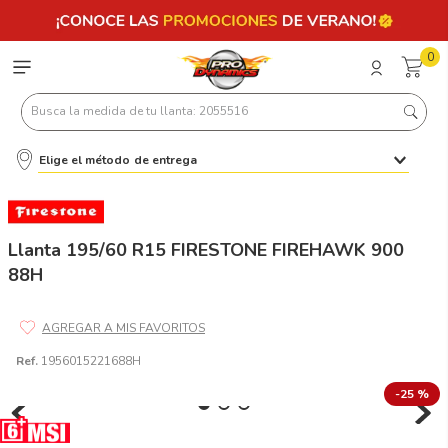
0
Busca la medida de tu llanta: 2055516
Elige el método de entrega
Términos más buscados
1
.
llantas 205 55 16
2
.
235
Llanta 195/60 R15 FIRESTONE FIREHAWK 900
88H
3
.
225
4
.
215
5
.
185
Ref.
1956015221688H
6
.
205
-
25 %
7
.
245