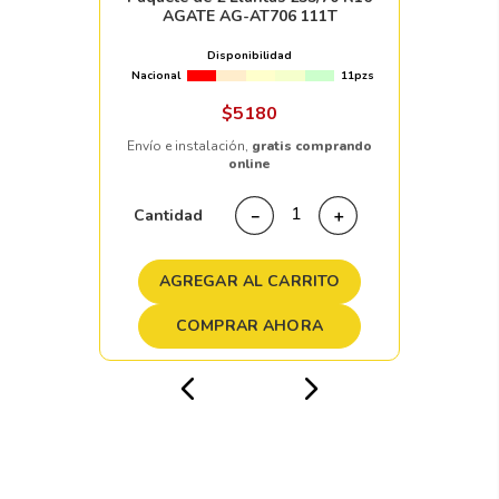
AGATE AG-AT706 111T
Disponibilidad
Nacional
11pzs
$
5180
Envío e instalación,
gratis comprando
online
Cantidad
－
＋
AGREGAR AL CARRITO
COMPRAR AHORA