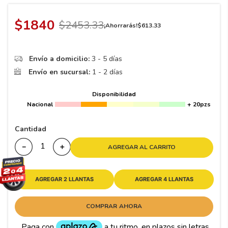
8
.
195 65 15
9
.
195
$
1840
$
2453
.
33
¡Ahorrarás!
$
613
.
33
10
175
.
Envío a domicilio:
3 - 5 días
Envío en sucursal:
1 - 2 días
Disponibilidad
Nacional
+ 20pzs
Cantidad
－
＋
AGREGAR AL CARRITO
AGREGAR 2 LLANTAS
AGREGAR 4 LLANTAS
COMPRAR AHORA