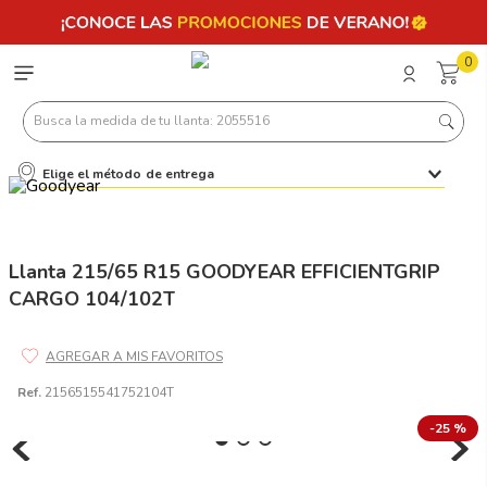
0
Busca la medida de tu llanta: 2055516
Elige el método de entrega
Términos más buscados
1
.
llantas 205 55 16
2
.
235
Llanta 215/65 R15 GOODYEAR EFFICIENTGRIP
CARGO 104/102T
3
.
225
4
.
215
5
.
185
Ref.
2156515541752104T
6
.
205
-
25 %
7
.
245