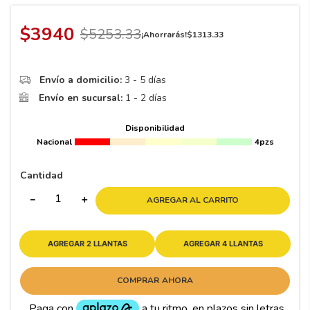
8
.
195 65 15
9
.
195
$
3940
$
5253
.
33
¡Ahorrarás!
$
1313
.
33
10
175
.
Envío a domicilio:
3 - 5 días
Envío en sucursal:
1 - 2 días
Disponibilidad
Nacional
4pzs
Cantidad
－
＋
AGREGAR AL CARRITO
AGREGAR 2 LLANTAS
AGREGAR 4 LLANTAS
COMPRAR AHORA