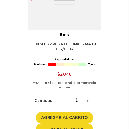
Ilink
Llanta 225/65 R16 ILINK L-MAX9
112/110R
Disponibilidad
Nacional
7pzs
$
2040
Envío e instalación,
gratis comprando
online
Cantidad
－
＋
AGREGAR AL CARRITO