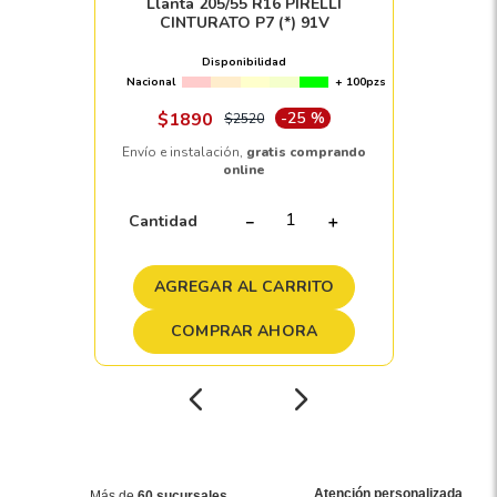
Llanta 205/55 R16 PIRELLI
CINTURATO P7 (*) 91V
Disponibilidad
Nacional
+ 100pzs
$
1890
-
25 %
$
2520
Envío e instalación,
gratis comprando
online
Cantidad
－
＋
AGREGAR AL CARRITO
COMPRAR AHORA
Atención personalizada
Más de
60 sucursales