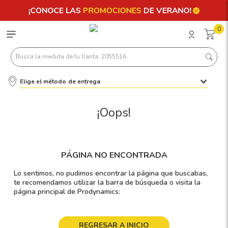
0
Busca la medida de tu llanta: 2055516
Elige el método de entrega
Términos más buscados
1
.
llantas 205 55 16
¡Oops!
2
.
235
3
.
225
PÁGINA NO ENCONTRADA
4
.
215
Lo sentimos, no pudimos encontrar la página que buscabas,
5
.
205
te recomendamos utilizar la barra de búsqueda o visita la
página principal de Prodynamics:
6
.
185
7
.
245
REGRESAR A INICIO